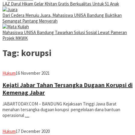
LAZ Darul Hikam Gelar Khitan Gratis Berkualitas Untuk 51 Anak
Dari Cedera Menuju Juara, Mahasiswa UNISA Bandung Buktikan
Semangat Pantang Menyerah
Mahasiswa UNISA Bandung Tawarkan Solusi Sosial Lewat Pameran
Projek MKWK
Tag:
korupsi
Avila
Hukum
16 November 2021
Dwiputra
Kejati Jabar Tahan Tersangka Dugaan Korupsi di
Kemenag Jabar
JABARTODAY.COM – BANDUNG Kejaksaan Tinggi Jawa Barat
menahan tersangka dugaan korupsi pengelolaan dana bantuan
operasional
…
Eddy
Hukum
17 December 2020