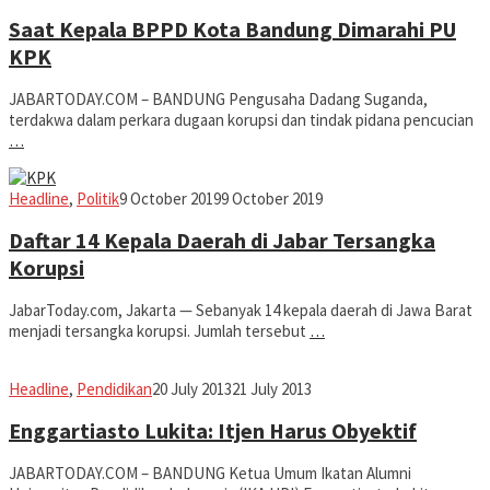
Koesman
Saat Kepala BPPD Kota Bandung Dimarahi PU
KPK
JABARTODAY.COM – BANDUNG Pengusaha Dadang Suganda,
terdakwa dalam perkara dugaan korupsi dan tindak pidana pencucian
…
Jabar
Headline
,
Politik
9 October 2019
9 October 2019
Today
Daftar 14 Kepala Daerah di Jabar Tersangka
Korupsi
JabarToday.com, Jakarta — Sebanyak 14 kepala daerah di Jawa Barat
menjadi tersangka korupsi. Jumlah tersebut
…
fahruszf
Headline
,
Pendidikan
20 July 2013
21 July 2013
Enggartiasto Lukita: Itjen Harus Obyektif
JABARTODAY.COM – BANDUNG Ketua Umum Ikatan Alumni