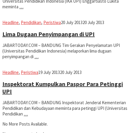
Universitas Pendidikan Indonesia (IKA UPI) Enggartiasto Lukita
meminta
…
fahruszf
Headline
,
Pendidikan
,
Peristiwa
20 July 2013
20 July 2013
Lima Dugaan Penyimpangan di UPI
JABARTODAY.COM – BANDUNG Tim Gerakan Penyelamatan UPI
(Universitas Pendidikan Indonesia) melaporkan lima dugaan
penyimpangan di
…
fahruszf
Headline
,
Peristiwa
19 July 2013
20 July 2013
Inspektorat Kumpulkan Paspor Para Petinggi
UPI
JABARTODAY.COM – BANDUNG Inspektorat Jenderal Kementerian
Pendidikan dan Kebudayaan meminta para petinggi UPI (Universitas
Pendidikan
…
No More Posts Available.