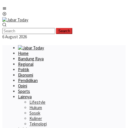
Skip
Mobile
to
Menu
content
Search
6 August 2026
Home
Bandung Raya
Regional
Politik
Ekonomi
Pendidikan
Opini
Sports
Lainnya
Lifestyle
Hukum
Sosok
Kuliner
Teknologi