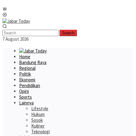
Skip
Mobile
to
Menu
content
Search
7 August 2026
Home
Bandung Raya
Regional
Politik
Ekonomi
Pendidikan
Opini
Sports
Lainnya
Lifestyle
Hukum
Sosok
Kuliner
Teknologi