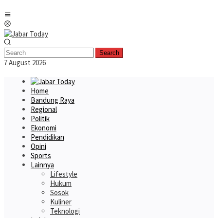
Skip
Mobile
to
Menu
content
Search
7 August 2026
Home
Bandung Raya
Regional
Politik
Ekonomi
Pendidikan
Opini
Sports
Lainnya
Lifestyle
Hukum
Sosok
Kuliner
Teknologi