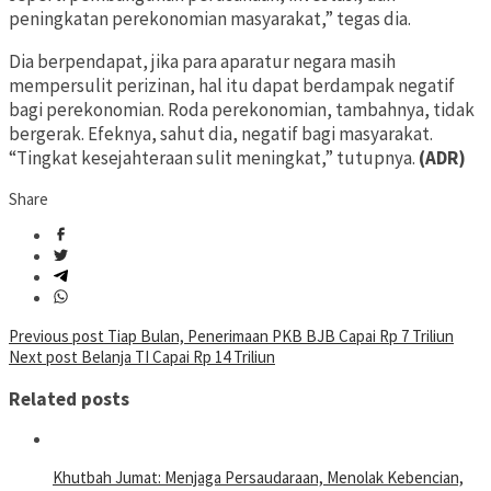
peningkatan perekonomian masyarakat,” tegas dia.
Dia berpendapat, jika para aparatur negara masih
mempersulit perizinan, hal itu dapat berdampak negatif
bagi perekonomian. Roda perekonomian, tambahnya, tidak
bergerak. Efeknya, sahut dia, negatif bagi masyarakat.
“Tingkat kesejahteraan sulit meningkat,” tutupnya.
(ADR)
Share
Post
Previous post
Tiap Bulan, Penerimaan PKB BJB Capai Rp 7 Triliun
Next post
Belanja TI Capai Rp 14 Triliun
navigation
Related posts
Khutbah Jumat: Menjaga Persaudaraan, Menolak Kebencian,