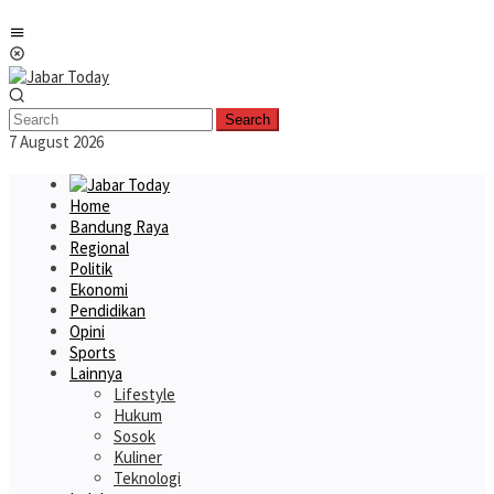
Skip
Mobile
to
Menu
content
Search
7 August 2026
Home
Bandung Raya
Regional
Politik
Ekonomi
Pendidikan
Opini
Sports
Lainnya
Lifestyle
Hukum
Sosok
Kuliner
Teknologi