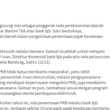
gusung misi sebagai penggerak roda perekonomian daerah.
ar-Banten Tbk atau bank bjb. Satu bentuknya,
ah daerah dalam pengelolaan penerimaan pajak kendaraan
ektronik melalui skema e-Samsat ini adalah untuk melayani
Irvan, Direktur Komersial bank bjb pada sela-sela peluncuran
elas Bandung, Sabtu (22/11).
PKB tidak hanya membantu masyarakat, yaitu lebih
pemerintah. Irvan menuturkan, melalui pengoperasian e-
yang mendapat kepercayaan mengelola PKB, juga membantu
erasian e-Samsat ini pun, tambahnya sesuai dengan program
mencanangkan skema pembayaran elektronik.
ktober tahun ini, nilai penerimaan PKB melalui bank bjb
auh ini, terdapat sekitar 13 juta wajib pajak kendaraan bermotor.