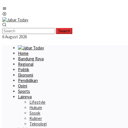
Skip
Mobile
to
Menu
content
Search
6 August 2026
Home
Bandung Raya
Regional
Politik
Ekonomi
Pendidikan
Opini
Sports
Lainnya
Lifestyle
Hukum
Sosok
Kuliner
Teknologi