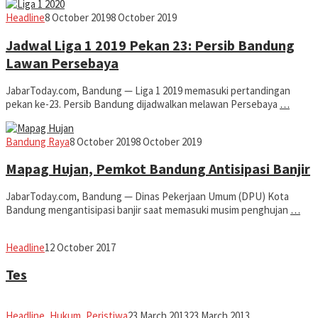
admin
Headline
8 October 2019
8 October 2019
Jadwal Liga 1 2019 Pekan 23: Persib Bandung
Lawan Persebaya
JabarToday.com, Bandung — Liga 1 2019 memasuki pertandingan
pekan ke-23. Persib Bandung dijadwalkan melawan Persebaya
…
admin
Bandung Raya
8 October 2019
8 October 2019
Mapag Hujan, Pemkot Bandung Antisipasi Banjir
JabarToday.com, Bandung — Dinas Pekerjaan Umum (DPU) Kota
Bandung mengantisipasi banjir saat memasuki musim penghujan
…
admin
Headline
12 October 2017
Tes
admin
Headline
,
Hukum
,
Peristiwa
23 March 2013
23 March 2013