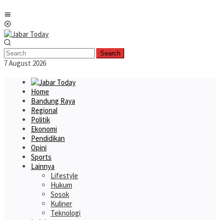
Skip
Mobile
to
Menu
content
Search
7 August 2026
Home
Bandung Raya
Regional
Politik
Ekonomi
Pendidikan
Opini
Sports
Lainnya
Lifestyle
Hukum
Sosok
Kuliner
Teknologi