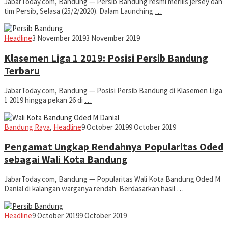
JabarToday.com, Bandung — Persib Bandung resmi merilis jersey dan
tim Persib, Selasa (25/2/2020). Dalam Launching
…
admin
Headline
3 November 2019
3 November 2019
Klasemen Liga 1 2019: Posisi Persib Bandung
Terbaru
JabarToday.com, Bandung — Posisi Persib Bandung di Klasemen Liga
1 2019 hingga pekan 26 di
…
admin
Bandung Raya
,
Headline
9 October 2019
9 October 2019
Pengamat Ungkap Rendahnya Popularitas Oded
sebagai Wali Kota Bandung
JabarToday.com, Bandung — Popularitas Wali Kota Bandung Oded M
Danial di kalangan warganya rendah. Berdasarkan hasil
…
admin
Headline
9 October 2019
9 October 2019