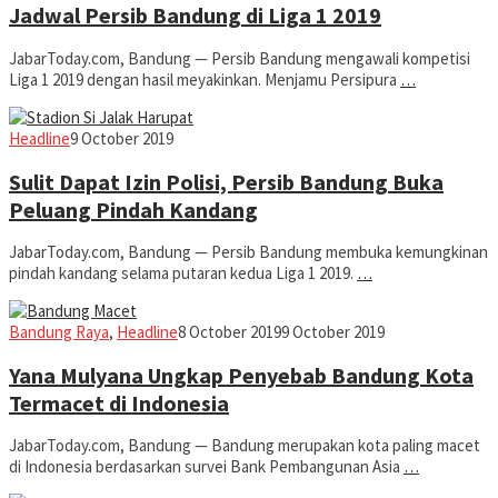
Jadwal Persib Bandung di Liga 1 2019
JabarToday.com, Bandung — Persib Bandung mengawali kompetisi
Liga 1 2019 dengan hasil meyakinkan. Menjamu Persipura
…
admin
Headline
9 October 2019
Sulit Dapat Izin Polisi, Persib Bandung Buka
Peluang Pindah Kandang
JabarToday.com, Bandung — Persib Bandung membuka kemungkinan
pindah kandang selama putaran kedua Liga 1 2019.
…
admin
Bandung Raya
,
Headline
8 October 2019
9 October 2019
Yana Mulyana Ungkap Penyebab Bandung Kota
Termacet di Indonesia
JabarToday.com, Bandung — Bandung merupakan kota paling macet
di Indonesia berdasarkan survei Bank Pembangunan Asia
…