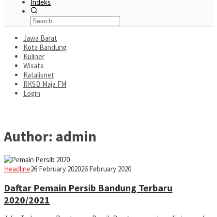
Indeks
Jawa Barat
Kota Bandung
Kuliner
Wisata
Katalisnet
RKSB Maja FM
Login
Author:
admin
admin
Headline
26 February 2020
26 February 2020
Daftar Pemain Persib Bandung Terbaru
2020/2021