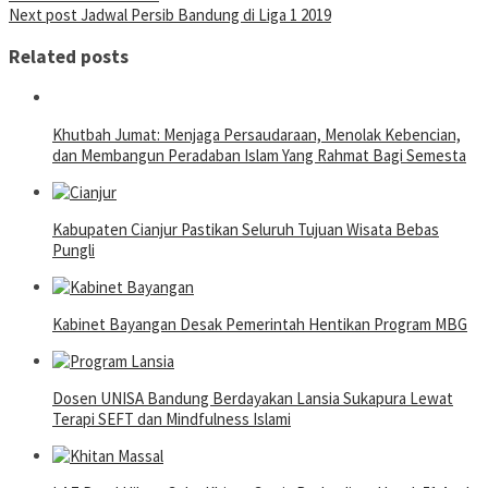
navigation
Next post
Jadwal Persib Bandung di Liga 1 2019
Related posts
Khutbah Jumat: Menjaga Persaudaraan, Menolak Kebencian,
dan Membangun Peradaban Islam Yang Rahmat Bagi Semesta
Kabupaten Cianjur Pastikan Seluruh Tujuan Wisata Bebas
Pungli
Kabinet Bayangan Desak Pemerintah Hentikan Program MBG
Dosen UNISA Bandung Berdayakan Lansia Sukapura Lewat
Terapi SEFT dan Mindfulness Islami