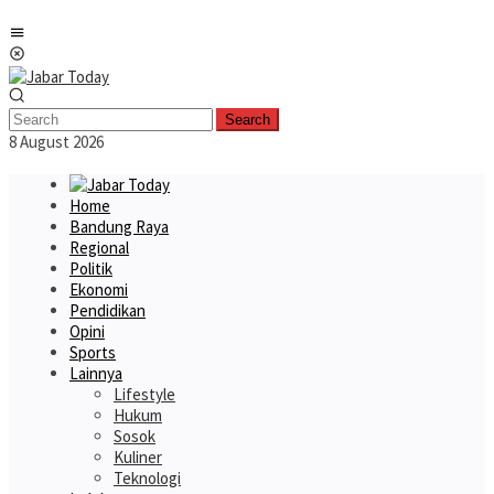
Skip
Mobile
to
Menu
content
Search
8 August 2026
Home
Bandung Raya
Regional
Politik
Ekonomi
Pendidikan
Opini
Sports
Lainnya
Lifestyle
Hukum
Sosok
Kuliner
Teknologi