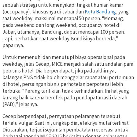
sebuah strategi untuk menyikapi tingkat hunian kamar
(occupancy), khususnya di Jabar dan
Kota Bandung
, yang
saat weekday, maksimal mencapai 50 persen. “Memang,
pada weekend dan long weekend, occupancy hotel di
Jabar, utamanya, Bandung, dapat mencapai 100 persen.
Tapi, perhatikan saat weekday. Kondisinya berbeda,”
paparnya.
Untuk memenuhi dan menutupi biaya operasional pada
weekday, jelas Cecep, MICE menjadi salah satu andalan para
pebisnis hotel. Dia berpendapat, jika pada akhirnya,
kalangan PNS tidak boleh menggelar rapat atau pertemuan
di hotel, persaingan bisnis perhotelan berpotensi lebih
terbuka. “Perang tarif kian tidak terhindarkan. Ini hal yang
kurang baik karena berefek pada pendapatan asli daerah
(PAD),” jelasnya.
Cecep berpendapat, pernyataan pelarangan tersebut
terlalu vulgar. Saat ini, ungkap dia, efeknya mulai terlihat.
Diutarakan, terjadi sejumlah pembatalan reservasi untuk
berbagai agenda MICE 2015 berkaitan dengan pelarangan