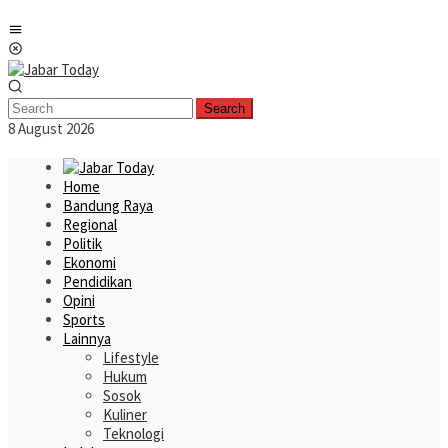
Skip
Mobile
to
Menu
content
Search
8 August 2026
Home
Bandung Raya
Regional
Politik
Ekonomi
Pendidikan
Opini
Sports
Lainnya
Lifestyle
Hukum
Sosok
Kuliner
Teknologi