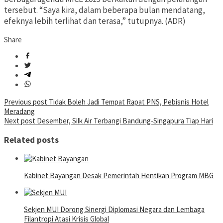
tersebut. “Saya kira, dalam beberapa bulan mendatang,
efeknya lebih terlihat dan terasa,” tutupnya. (ADR)
Share
Post
Previous post
Tidak Boleh Jadi Tempat Rapat PNS, Pebisnis Hotel
Meradang
navigation
Next post
Desember, Silk Air Terbangi Bandung-Singapura Tiap Hari
Related posts
Kabinet Bayangan Desak Pemerintah Hentikan Program MBG
Sekjen MUI Dorong Sinergi Diplomasi Negara dan Lembaga
Filantropi Atasi Krisis Global