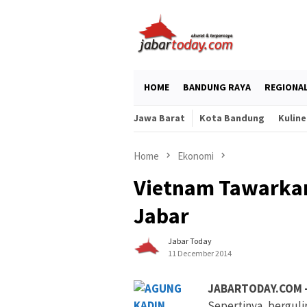
Skip
to
content
HOME
BANDUNG RAYA
REGIONA
Jawa Barat
Kota Bandung
Kuline
Home
Ekonomi
Vietnam Tawarka
Jabar
Jabar Today
11 December 2014
JABARTODAY.COM 
Sepertinya, bergul