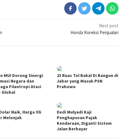
Next post
n
Honda Koreksi Penjualan
n MUI Dorong Sinergi
23 Ruas Tol Bakal Di Bangun di
omasi Negara dan
Jabar yang Masuk PSN
aga Filantropi Atasi
Prabowo
s Global
Dolar Naik, Harga Oli
Dedi Mulyadi Kaji
r Melonjak
Penghapusan Pajak
Kendaraan, Diganti Sistem
Jalan Berbayar