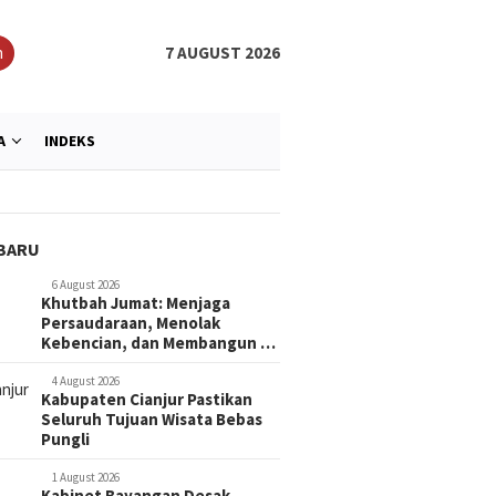
h
7 AUGUST 2026
A
INDEKS
BARU
6 August 2026
Khutbah Jumat: Menjaga
Persaudaraan, Menolak
Kebencian, dan Membangun …
4 August 2026
Kabupaten Cianjur Pastikan
Seluruh Tujuan Wisata Bebas
Pungli
1 August 2026
Kabinet Bayangan Desak