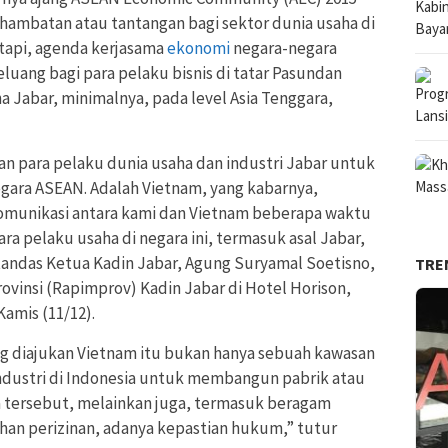
 hambatan atau tantangan bagi sektor dunia usaha di
etapi, agenda kerjasama
ekonomi
negara-negara
uang bagi para pelaku bisnis di tatar Pasundan
Jabar, minimalnya, pada level Asia Tenggara,
an para pelaku dunia usaha dan industri Jabar untuk
egara ASEAN. Adalah Vietnam, yang kabarnya,
omunikasi antara kami dan Vietnam beberapa waktu
ra pelaku usaha di negara ini, termasuk asal Jabar,
tandas Ketua Kadin Jabar, Agung Suryamal Soetisno,
TRE
vinsi (Rapimprov) Kadin Jabar di Hotel Horison,
Kamis (11/12).
 diajukan Vietnam itu bukan hanya sebuah kawasan
industri di Indonesia untuk membangun pabrik atau
a tersebut, melainkan juga, termasuk beragam
ahan perizinan, adanya kepastian hukum,” tutur