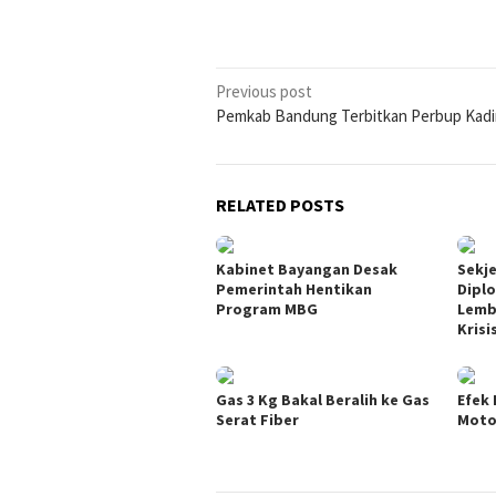
Post
Previous post
Pemkab Bandung Terbitkan Perbup Kadi
navigation
RELATED POSTS
Kabinet Bayangan Desak
Sekje
Pemerintah Hentikan
Dipl
Program MBG
Lemb
Krisi
Gas 3 Kg Bakal Beralih ke Gas
Efek 
Serat Fiber
Moto