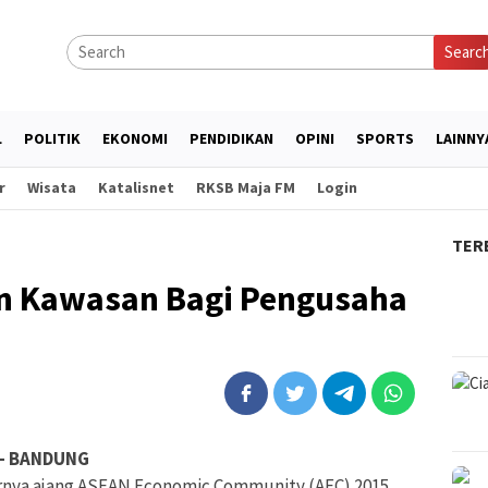
Searc
L
POLITIK
EKONOMI
PENDIDIKAN
OPINI
SPORTS
LAINNY
r
Wisata
Katalisnet
RKSB Maja FM
Login
TER
n Kawasan Bagi Pengusaha
– BANDUNG
irnya ajang ASEAN Economic Community (AEC) 2015