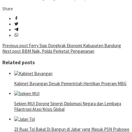
Share
Post
Previous post
Ferry Siap Dongkrak Ekonomi Kabupaten Bandung
Next post
BBM Naik, Polda Perketat Pengamanan
navigation
Related posts
Kabinet Bayangan Desak Pemerintah Hentikan Program MBG
Sekjen MUI Dorong Sinergi Diplomasi Negara dan Lembaga
Filantropi Atasi Krisis Global
23 Ruas Tol Bakal Di Bangun di Jabar yang Masuk PSN Prabowo