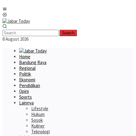
Skip
Mobile
to
Menu
content
Search
8 August 2026
Home
Bandung Raya
Regional
Politik
Ekonomi
Pendidikan
Opini
Sports
Lainnya
Lifestyle
Hukum
Sosok
Kuliner
Teknologi