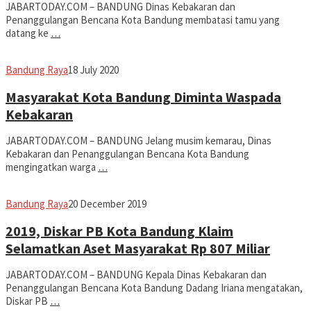
JABARTODAY.COM – BANDUNG Dinas Kebakaran dan
Penanggulangan Bencana Kota Bandung membatasi tamu yang
datang ke
…
Eddy
Bandung Raya
18 July 2020
Koesman
Masyarakat Kota Bandung Diminta Waspada
Kebakaran
JABARTODAY.COM – BANDUNG Jelang musim kemarau, Dinas
Kebakaran dan Penanggulangan Bencana Kota Bandung
mengingatkan warga
…
Jabar
Bandung Raya
20 December 2019
Today
2019, Diskar PB Kota Bandung Klaim
Selamatkan Aset Masyarakat Rp 807 Miliar
JABARTODAY.COM – BANDUNG Kepala Dinas Kebakaran dan
Penanggulangan Bencana Kota Bandung Dadang Iriana mengatakan,
Diskar PB
…