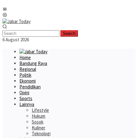
Skip
Mobile
to
Menu
content
Search
6 August 2026
Home
Bandung Raya
Regional
Politik
Ekonomi
Pendidikan
Opini
Sports
Lainnya
Lifestyle
Hukum
Sosok
Kuliner
Teknologi