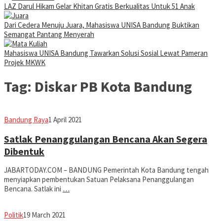
LAZ Darul Hikam Gelar Khitan Gratis Berkualitas Untuk 51 Anak
Dari Cedera Menuju Juara, Mahasiswa UNISA Bandung Buktikan
Semangat Pantang Menyerah
Mahasiswa UNISA Bandung Tawarkan Solusi Sosial Lewat Pameran
Projek MKWK
Tag:
Diskar PB Kota Bandung
Eddy
Bandung Raya
1 April 2021
Koesman
Satlak Penanggulangan Bencana Akan Segera
Dibentuk
JABARTODAY.COM – BANDUNG Pemerintah Kota Bandung tengah
menyiapkan pembentukan Satuan Pelaksana Penanggulangan
Bencana. Satlak ini
…
Eddy
Politik
19 March 2021