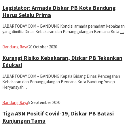
Koesman
Legislator: Armada Diskar PB Kota Bandung
Harus Selalu Prima
JABARTODAY.COM – BANDUNG Kondisi armada pemadam kebakaran
yang dimiliki Dinas Kebakaran dan Penanggulangan Bencana Kota
…
Eddy
Bandung Raya
20 October 2020
Koesman
Kurangi Risiko Kebakaran, Diskar PB Tekankan
Edukasi
JABARTODAY.COM – BANDUNG Kepala Bidang Dinas Pencegahan
Kebakaran dan Penanggulangan Bencana Kota Bandung Yosep
Heryansyah
…
Eddy
Bandung Raya
9 September 2020
Koesman
Tiga ASN Positif Covid-19, Diskar PB Batasi
Kunjungan Tamu