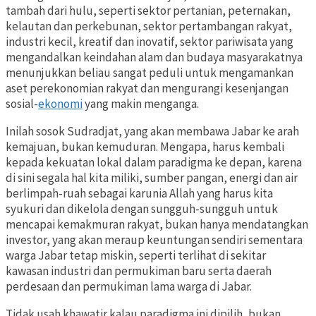
tambah dari hulu, seperti sektor pertanian, peternakan,
kelautan dan perkebunan, sektor pertambangan rakyat,
industri kecil, kreatif dan inovatif, sektor pariwisata yang
mengandalkan keindahan alam dan budaya masyarakatnya
menunjukkan beliau sangat peduli untuk mengamankan
aset perekonomian rakyat dan mengurangi kesenjangan
sosial-
ekonomi
yang makin menganga.
Inilah sosok Sudradjat, yang akan membawa Jabar ke arah
kemajuan, bukan kemuduran. Mengapa, harus kembali
kepada kekuatan lokal dalam paradigma ke depan, karena
di sini segala hal kita miliki, sumber pangan, energi dan air
berlimpah-ruah sebagai karunia Allah yang harus kita
syukuri dan dikelola dengan sungguh-sungguh untuk
mencapai kemakmuran rakyat, bukan hanya mendatangkan
investor, yang akan meraup keuntungan sendiri sementara
warga Jabar tetap miskin, seperti terlihat di sekitar
kawasan industri dan permukiman baru serta daerah
perdesaan dan permukiman lama warga di Jabar.
Tidak usah khawatir kalau paradigma ini dipilih, bukan