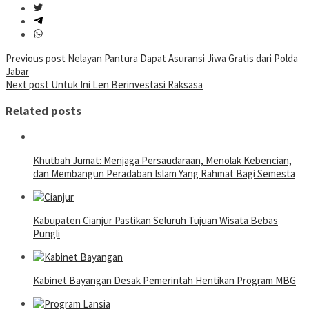
Post
Previous post
Nelayan Pantura Dapat Asuransi Jiwa Gratis dari Polda
Jabar
navigation
Next post
Untuk Ini Len Berinvestasi Raksasa
Related posts
Khutbah Jumat: Menjaga Persaudaraan, Menolak Kebencian,
dan Membangun Peradaban Islam Yang Rahmat Bagi Semesta
Kabupaten Cianjur Pastikan Seluruh Tujuan Wisata Bebas
Pungli
Kabinet Bayangan Desak Pemerintah Hentikan Program MBG