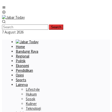
Skip
Mobile
to
Menu
content
Search
7 August 2026
Home
Bandung Raya
Regional
Politik
Ekonomi
Pendidikan
Opini
Sports
Lainnya
Lifestyle
Hukum
Sosok
Kuliner
Teknologi