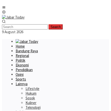
Skip
Mobile
to
Menu
content
Search
9 August 2026
Home
Bandung Raya
Regional
Politik
Ekonomi
Pendidikan
Opini
Sports
Lainnya
Lifestyle
Hukum
Sosok
Kuliner
Teknologi