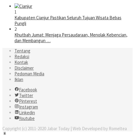
1
Kabupaten Cianjur Pastikan Seluruh Tujuan Wisata Bebas
Pungli
2
Khutbah Jumat: Menjaga Persaudaraan, Menolak Kebencian,
dan Membangun …
Tentang
Redaksi
Kontak
Disclaimer
Pedoman Media
Iklan
Facebook
Twitter
Pinterest
Instagram
Linkedin
Youtube
Copyright (c) 2011-2020 Jabar Today | Web Developed by Romeltea