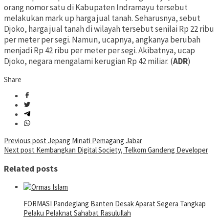
orang nomor satu di Kabupaten Indramayu tersebut
melakukan mark up harga jual tanah. Seharusnya, sebut
Djoko, harga jual tanah di wilayah tersebut senilai Rp 22 ribu
per meter per segi. Namun, ucapnya, angkanya berubah
menjadi Rp 42 ribu per meter per segi. Akibatnya, ucap
Djoko, negara mengalami kerugian Rp 42 miliar. (
ADR
)
Share
Post
Previous post
Jepang Minati Pemagang Jabar
Next post
Kembangkan Digital Society, Telkom Gandeng Developer
navigation
Related posts
FORMASI Pandeglang Banten Desak Aparat Segera Tangkap
Pelaku Pelaknat Sahabat Rasulullah