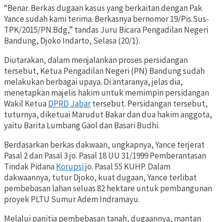
“Benar. Berkas dugaan kasus yang berkaitan dengan Pak
Yance sudah kami terima. Berkasnya bernomor 19/Pis.Sus-
TPK/2015/PN.Bdg,” tandas Juru Bicara Pengadilan Negeri
Bandung, Djoko Indarto, Selasa (20/1).
Diutarakan, dalam menjalankan proses persidangan
tersebut, Ketua Pengadilan Negeri (PN) Bandung sudah
melakukan berbagai upaya. Di antaranya, jelas dia,
menetapkan majelis hakim untuk memimpin persidangan
Wakil Ketua
DPRD Jabar
tersebut. Persidangan tersebut,
tuturnya, diketuai Marudut Bakar dan dua hakim anggota,
yaitu Barita Lumbang Gaol dan Basari Budhi.
Berdasarkan berkas dakwaan, ungkapnya, Yance terjerat
Pasal 2 dan Pasal 3 jo. Pasal 18 UU 31/1999 Pemberantasan
Tindak Pidana
Korupsi
jo. Pasal 55 KUHP. Dalam
dakwaannya, tutur Djoko, kuat dugaan, Yance terlibat
pembebasan lahan seluas 82 hektare untuk pembangunan
proyek PLTU Sumur Adem Indramayu.
Melalui panitia pembebasan tanah, dugaannya, mantan