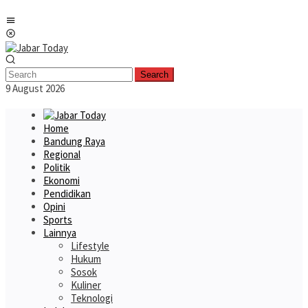
Skip
Mobile
to
Menu
content
Search
9 August 2026
Home
Bandung Raya
Regional
Politik
Ekonomi
Pendidikan
Opini
Sports
Lainnya
Lifestyle
Hukum
Sosok
Kuliner
Teknologi