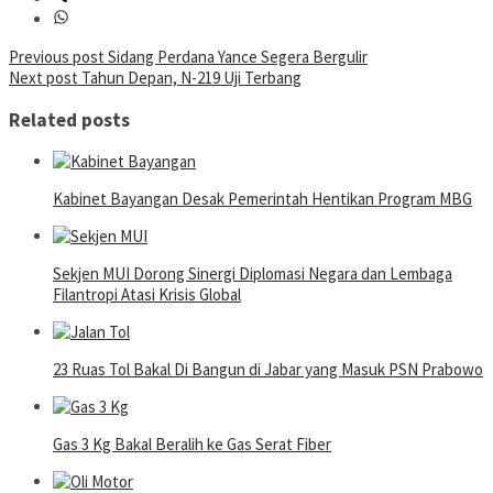
Post
Previous post
Sidang Perdana Yance Segera Bergulir
Next post
Tahun Depan, N-219 Uji Terbang
navigation
Related posts
Kabinet Bayangan Desak Pemerintah Hentikan Program MBG
Sekjen MUI Dorong Sinergi Diplomasi Negara dan Lembaga
Filantropi Atasi Krisis Global
23 Ruas Tol Bakal Di Bangun di Jabar yang Masuk PSN Prabowo
Gas 3 Kg Bakal Beralih ke Gas Serat Fiber