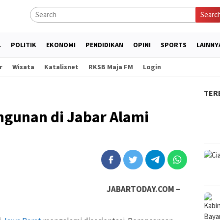
Searc
L
POLITIK
EKONOMI
PENDIDIKAN
OPINI
SPORTS
LAINNY
r
Wisata
Katalisnet
RKSB Maja FM
Login
TER
gunan di Jabar Alami
JABARTODAY.COM –