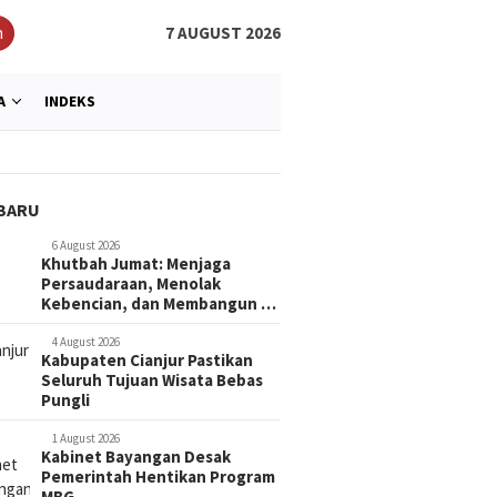
h
7 AUGUST 2026
A
INDEKS
BARU
6 August 2026
Khutbah Jumat: Menjaga
Persaudaraan, Menolak
Kebencian, dan Membangun …
4 August 2026
Kabupaten Cianjur Pastikan
Seluruh Tujuan Wisata Bebas
Pungli
1 August 2026
Kabinet Bayangan Desak
Pemerintah Hentikan Program
MBG