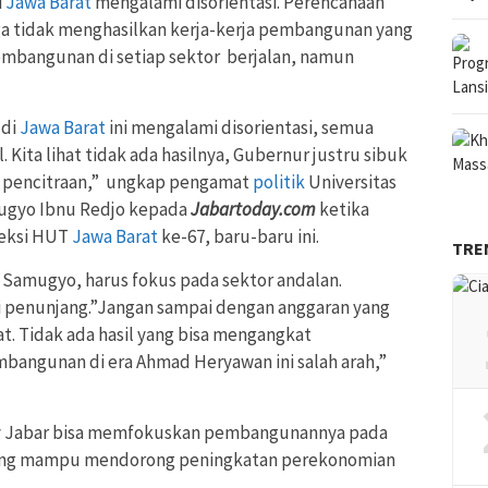
i
Jawa Barat
mengalami disorientasi. Perencanaan
a tidak menghasilkan kerja-kerja pembangunan yang
mbangunan di setiap sektor berjalan, namun
 di
Jawa Barat
ini mengalami disorientasi, semua
. Kita lihat tidak ada hasilnya, Gubernur justru sibuk
k pencitraan,” ungkap pengamat
politik
Universitas
mugyo Ibnu Redjo kepada
Jabartoday.com
ketika
leksi HUT
Jawa Barat
ke-67, baru-baru ini.
TRE
Samugyo, harus fokus pada sektor andalan.
i penunjang.”Jangan sampai dengan anggaran yang
t. Tidak ada hasil yang bisa mengangkat
embangunan di era Ahmad Heryawan ini salah arah,”
 Jabar bisa memfokuskan pembangunannya pada
gsung mampu mendorong peningkatan perekonomian