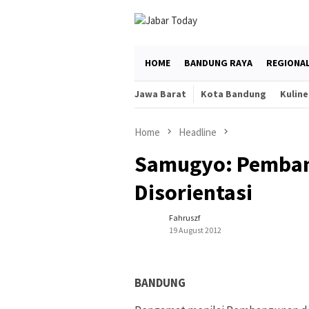
Skip
to
content
HOME
BANDUNG RAYA
REGIONA
Jawa Barat
Kota Bandung
Kuline
Home
Headline
Samugyo: Pemban
Disorientasi
Fahruszf
19 August 2012
BANDUNG