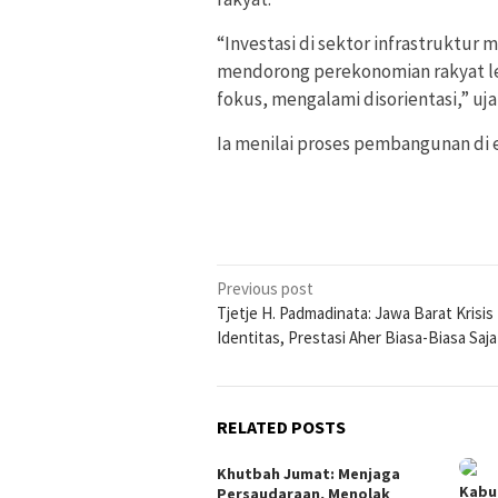
“Investasi di sektor infrastruktur 
mendorong perekonomian rakyat leb
fokus, mengalami disorientasi,” uja
Ia menilai proses pembangunan di 
Post
Previous post
Tjetje H. Padmadinata: Jawa Barat Krisis
navigation
Identitas, Prestasi Aher Biasa-Biasa Saja
RELATED POSTS
Khutbah Jumat: Menjaga
Kabu
Persaudaraan, Menolak