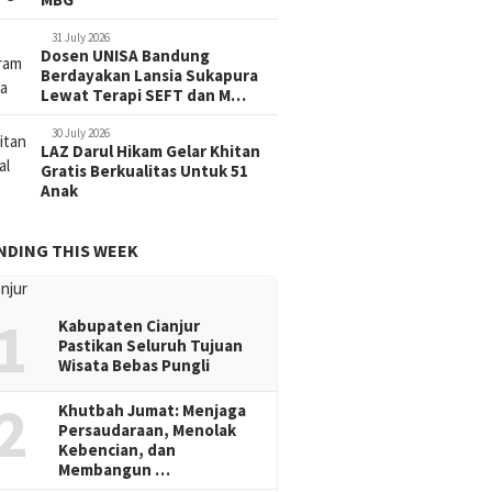
31 July 2026
Dosen UNISA Bandung
Berdayakan Lansia Sukapura
Lewat Terapi SEFT dan M…
30 July 2026
LAZ Darul Hikam Gelar Khitan
Gratis Berkualitas Untuk 51
Anak
NDING THIS WEEK
1
Kabupaten Cianjur
Pastikan Seluruh Tujuan
Wisata Bebas Pungli
2
Khutbah Jumat: Menjaga
Persaudaraan, Menolak
Kebencian, dan
Membangun …