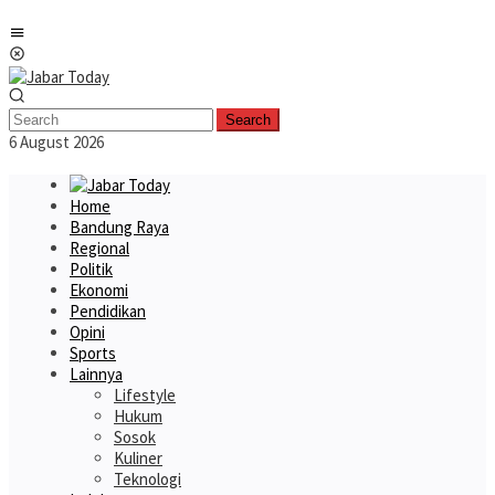
Skip
Mobile
to
Menu
content
Search
6 August 2026
Home
Bandung Raya
Regional
Politik
Ekonomi
Pendidikan
Opini
Sports
Lainnya
Lifestyle
Hukum
Sosok
Kuliner
Teknologi