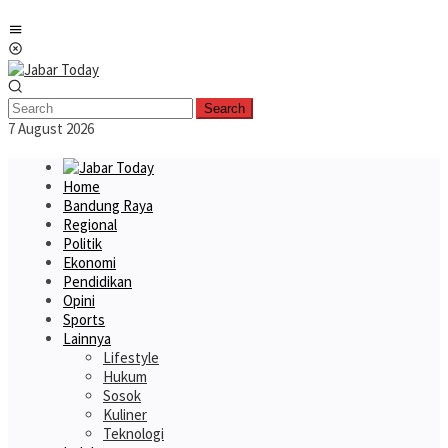
Skip
Mobile
to
Menu
content
Search
7 August 2026
Home
Bandung Raya
Regional
Politik
Ekonomi
Pendidikan
Opini
Sports
Lainnya
Lifestyle
Hukum
Sosok
Kuliner
Teknologi