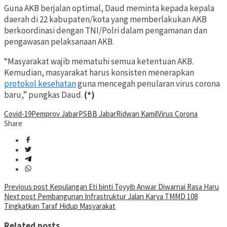
Guna AKB berjalan optimal, Daud meminta kepada kepala
daerah di 22 kabupaten/kota yang memberlakukan AKB
berkoordinasi dengan TNI/Polri dalam pengamanan dan
pengawasan pelaksanaan AKB.
“Masyarakat wajib mematuhi semua ketentuan AKB.
Kemudian, masyarakat harus konsisten menerapkan
protokol kesehatan
guna mencegah penularan virus corona
baru,” pungkas Daud.
(*)
Covid-19
Pemprov Jabar
PSBB Jabar
Ridwan Kamil
Virus Corona
Share
Post
Previous post
Kepulangan Eti binti Toyyib Anwar Diwarnai Rasa Haru
Next post
Pembangunan Infrastruktur Jalan Karya TMMD 108
navigation
Tingkatkan Taraf Hidup Masyarakat
Related posts