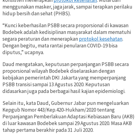
konsisten menerapkan
protokol kesehatan
. Mulai dari
menggunakan masker, jaga jarak, sampai terapkan perilaku
hidup bersih dan sehat (PHBS).
“Kunci keberhasilan PSBB secara proporsional di kawasan
Bodebek adalah kedisiplinan masyarakat dalam mematuhi
segara peraturan dan menerapkan
protokol kesehatan
.
Dengan begitu, mata rantai penularan COVID-19 bisa
diputus,” ucapnya.
Daud mengatakan, keputusan perpanjangan PSBB secara
proporsional wilayah Bodebek diselaraskan dengan
kebijakan pemerintah DKI Jakarta yang memperpanjang
PSBB transisi sampai 13 Agustus 2020. Keputusan
didasarkan juga pada berbagai hasil kajian epidemiologi.
Selain itu, kata Daud, Gubernur Jabar pun mengeluarkan
Kepgub Nomor 443/Kep.420-Hukham/2020 tentang
Perpanjangan Pemberlakuan Adaptasi Kebiasaan Baru (AKB)
di luar kawasan Bodebek sampai 29 Agustus 2020. Masa AKB
tahap pertama berakhir pada 31 Juli 2020.