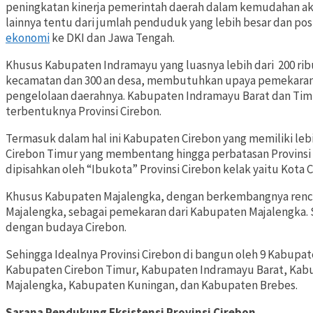
peningkatan kinerja pemerintah daerah dalam kemudahan ak
lainnya tentu dari jumlah penduduk yang lebih besar dan pos
ekonomi
ke DKI dan Jawa Tengah.
Khusus Kabupaten Indramayu yang luasnya lebih dari 200 ribu
kecamatan dan 300 an desa, membutuhkan upaya pemekaran Ka
pengelolaan daerahnya. Kabupaten Indramayu Barat dan Timu
terbentuknya Provinsi Cirebon.
Termasuk dalam hal ini Kabupaten Cirebon yang memiliki leb
Cirebon Timur yang membentang hingga perbatasan Provinsi 
dipisahkan oleh “Ibukota” Provinsi Cirebon kelak yaitu Kota C
Khusus Kabupaten Majalengka, dengan berkembangnya renca
Majalengka, sebagai pemekaran dari Kabupaten Majalengka.
dengan budaya Cirebon.
Sehingga Idealnya Provinsi Cirebon di bangun oleh 9 Kabupat
Kabupaten Cirebon Timur, Kabupaten Indramayu Barat, Kab
Majalengka, Kabupaten Kuningan, dan Kabupaten Brebes.
Sarana Pendukung Eksistensi Provinsi Cirebon