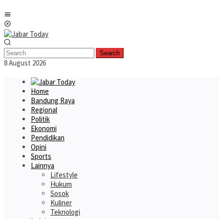
Skip
Mobile
to
Menu
content
Search
8 August 2026
Home
Bandung Raya
Regional
Politik
Ekonomi
Pendidikan
Opini
Sports
Lainnya
Lifestyle
Hukum
Sosok
Kuliner
Teknologi