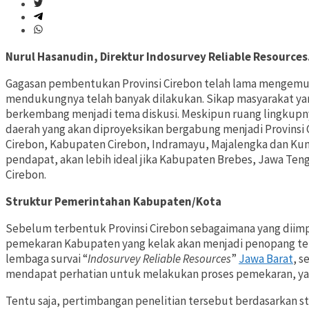
Nurul Hasanudin, Direktur Indosurvey Reliable Resources
Gagasan pembentukan Provinsi Cirebon telah lama mengemuk
mendukungnya telah banyak dilakukan. Sikap masyarakat y
berkembang menjadi tema diskusi. Meskipun ruang lingkupny
daerah yang akan diproyeksikan bergabung menjadi Provinsi 
Cirebon, Kabupaten Cirebon, Indramayu, Majalengka dan Kun
pendapat, akan lebih ideal jika Kabupaten Brebes, Jawa Ten
Cirebon.
Struktur Pemerintahan Kabupaten/Kota
Sebelum terbentuk Provinsi Cirebon sebagaimana yang diim
pemekaran Kabupaten yang kelak akan menjadi penopang terb
lembaga survai “
Indosurvey Reliable Resources
”
Jawa Barat
, s
mendapat perhatian untuk melakukan proses pemekaran, yai
Tentu saja, pertimbangan penelitian tersebut berdasarkan s