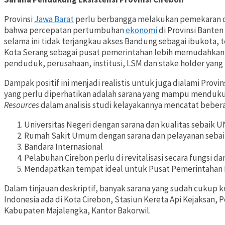
Provinsi
Jawa Barat
perlu berbangga melakukan pemekaran de
bahwa percepatan pertumbuhan
ekonomi
di Provinsi Bante
selama ini tidak terjangkau akses Bandung sebagai ibukota
Kota Serang sebagai pusat pemerintahan lebih memudahkan 
penduduk, perusahaan, institusi, LSM dan stake holder yang 
Dampak positif ini menjadi realistis untuk juga dialami Prov
yang perlu diperhatikan adalah sarana yang mampu mendukun
Resources
dalam analisis studi kelayakannya mencatat bebera
Universitas Negeri dengan sarana dan kualitas sebaik
Rumah Sakit Umum dengan sarana dan pelayanan seba
Bandara Internasional
Pelabuhan Cirebon perlu di revitalisasi secara fungsi da
Mendapatkan tempat ideal untuk Pusat Pemerintahan 
Dalam tinjauan deskriptif, banyak sarana yang sudah cukup k
Indonesia ada di Kota Cirebon, Stasiun Kereta Api Kejaksan,
Kabupaten Majalengka, Kantor Bakorwil.