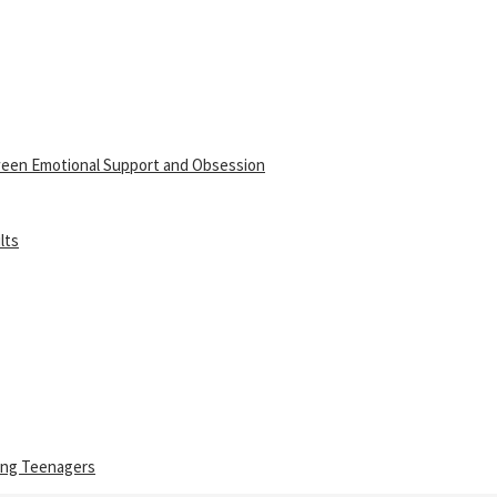
ween Emotional Support and Obsession
lts
ong Teenagers