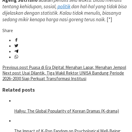
Ageng Sutrisno
adalah
penulis sela waktu
.
Biasa menulis
tentang kehidupan, sosial,
politik
dan hal-hal yang tidak bisa
dijelaskan dengan statistik. Kalau tidak menulis, biasanya
sedang mikir kenapa harga nasi goreng terus naik.
[*]
Share
Post
Previous post
Puasa di Era Digital: Menahan Lapar, Menahan Jempol
Next post
Usai Dilantik, Tiga Wakil Rektor UNISA Bandung Periode
navigation
2026–2030 Siap Perkuat Transformasi Institusi
Related posts
Hallyu: The Global Popularity of Korean Dramas (K-drama)
The Impact of K-Pop Fandom on Psychological Well-Being: