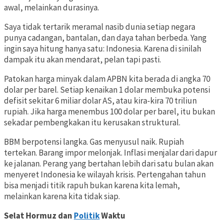
awal, melainkan durasinya.
Saya tidak tertarik meramal nasib dunia setiap negara
punya cadangan, bantalan, dan daya tahan berbeda. Yang
ingin saya hitung hanya satu: Indonesia. Karena di sinilah
dampak itu akan mendarat, pelan tapi pasti.
Patokan harga minyak dalam APBN kita berada di angka 70
dolar per barel. Setiap kenaikan 1 dolar membuka potensi
defisit sekitar 6 miliar dolar AS, atau kira-kira 70 triliun
rupiah. Jika harga menembus 100 dolar per barel, itu bukan
sekadar pembengkakan itu kerusakan struktural.
BBM berpotensi langka. Gas menyusul naik. Rupiah
tertekan. Barang impor melonjak. Inflasi menjalar dari dapur
ke jalanan. Perang yang bertahan lebih dari satu bulan akan
menyeret Indonesia ke wilayah krisis. Pertengahan tahun
bisa menjadi titik rapuh bukan karena kita lemah,
melainkan karena kita tidak siap.
Selat Hormuz dan
Politik
Waktu