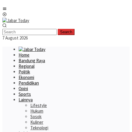
Skip
Mobile
to
Menu
content
Search
7 August 2026
Home
Bandung Raya
Regional
Politik
Ekonomi
Pendidikan
Opini
Sports
Lainnya
Lifestyle
Hukum
Sosok
Kuliner
Teknologi