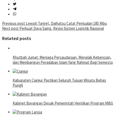
Post
Previous post
Lewati Target, Daihatsu Catat Penjualan 185 Ribu
Next post
Perkuat Daya Saing, Revisi Sistem Logistik Nasional
navigation
Related posts
Khutbah Jumat: Menjaga Persaudaraan, Menolak Kebencian,
dan Membangun Peradaban Islam Yang Rahmat Bagi Semesta
Kabupaten Cianjur Pastikan Seluruh Tujuan Wisata Bebas
Pungli
Kabinet Bayangan Desak Pemerintah Hentikan Program MBG