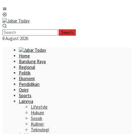
Skip
Mobile
to
Menu
content
Search
8 August 2026
Home
Bandung Raya
Regional
Politik
Ekonomi
Pendidikan
Opini
Sports
Lainnya
Lifestyle
Hukum
Sosok
Kuliner
Teknologi