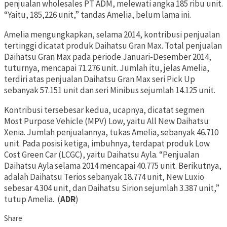
penjualan wholesales PT ADM, melewati angka 185 ribu unit.
“Yaitu, 185,226 unit,” tandas Amelia, belum lama ini.
Amelia mengungkapkan, selama 2014, kontribusi penjualan
tertinggi dicatat produk Daihatsu Gran Max. Total penjualan
Daihatsu Gran Max pada periode Januari-Desember 2014,
tuturnya, mencapai 71.276 unit. Jumlah itu, jelas Amelia,
terdiri atas penjualan Daihatsu Gran Max seri Pick Up
sebanyak 57.151 unit dan seri Minibus sejumlah 14.125 unit.
Kontribusi tersebesar kedua, ucapnya, dicatat segmen
Most Purpose Vehicle (MPV) Low, yaitu All New Daihatsu
Xenia. Jumlah penjualannya, tukas Amelia, sebanyak 46.710
unit. Pada posisi ketiga, imbuhnya, terdapat produk Low
Cost Green Car (LCGC), yaitu Daihatsu Ayla. “Penjualan
Daihatsu Ayla selama 2014 mencapai 40.775 unit. Berikutnya,
adalah Daihatsu Terios sebanyak 18.774 unit, New Luxio
sebesar 4.304 unit, dan Daihatsu Sirion sejumlah 3.387 unit,”
tutup Amelia. (
ADR
)
Share