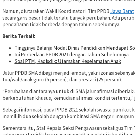
Namun, diutarakan Wakil Koordinator I Tim PPDB
Jawa Barat
secara garis besar tidak terlalu banyak perubahan. Ada perub
pendaftaran tidak berbeda dengan tahun sebelumnya.
Berita Terkait
Tingginya Belanja Modal Dinas Pendidikan Mendapat 
Ini Perbedaan PPDB 2021 dengan Tahun Sebelumnya
Soal PTM, Kadisdik: Utamakan Keselamatan Anak
Jalur PPDB SMA dibagi menjadi empat, yakni zonasi sebanyak 
tua/wali/anak guru (5 persen), dan prestasi (25 persen).
“Perubahan diantaranya untuk di SMA jalur afirmasi diberla
berkebutuhan khusus, kemudian afirmasi kondisi tertentu,” je
Sebagai informasi, pada PPDB 2021 sekolah swasta pun ikut ke
memillih dua sekolah dengan kombinasi SMA negeri maupun 
Sementara itu, Staf Kepala Seksi Pengawasan sekaligus Tim 
calon peserta didik baru yang mendaftar melalui jalur di luar