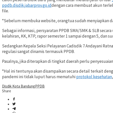
ppdb.disdik.jabarprov.go.id
dengan cara membuat akun terle
file.
“Sebelum membuka website, orangtua sudah menyiapkan dahu
Sebagai informasi, persyaratan PPDB SMA/SMK & SLB secara u
kelahiran, KK, KTP, rapor semester 1 sampai dengan 5, dan s
Sedangkan Kepala Seksi Pelayanan Cadisdik 7 Andayani Ratna
regulasi sangat dinamis termasuk PPDB.
Pasalnya, jika diterapkan di tingkat daerah perlu penyesuaia
“Hal ini tentunya akan disampaikan secara detail terkait 
pandemi ini tidak luput harus mematuhi
protokol kesehatan
Disdik Kota Bandung
PPDB
Share