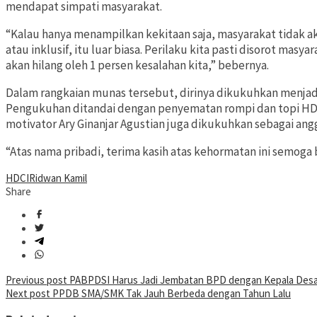
mendapat simpati masyarakat.
“Kalau hanya menampilkan kekitaan saja, masyarakat tidak 
atau inklusif, itu luar biasa. Perilaku kita pasti disorot mas
akan hilang oleh 1 persen kesalahan kita,” bebernya.
Dalam rangkaian munas tersebut, dirinya dikukuhkan menja
Pengukuhan ditandai dengan penyematan rompi dan topi HDC
motivator Ary Ginanjar Agustian juga dikukuhkan sebagai an
“Atas nama pribadi, terima kasih atas kehormatan ini semoga
HDCI
Ridwan Kamil
Share
Post
Previous post
PABPDSI Harus Jadi Jembatan BPD dengan Kepala Des
Next post
PPDB SMA/SMK Tak Jauh Berbeda dengan Tahun Lalu
navigation