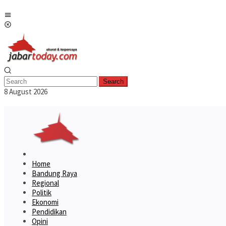
Skip
Mobile
to
Menu
content
Search
8 August 2026
Home
Bandung Raya
Regional
Politik
Ekonomi
Pendidikan
Opini