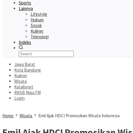
Sports
Lainnya
Lifestyle
Hukum
Sosok
Kuliner
Teknologi
Indeks
Jawa Barat
Kota Bandung
Kuliner
Wisata
Katalisnet
RKSB Maja FM
Login
Home
Wisata
Emil Ajak HDCI Promosikan Wisata Indonesia
Emil Ajak HDCI Promosikan Wis