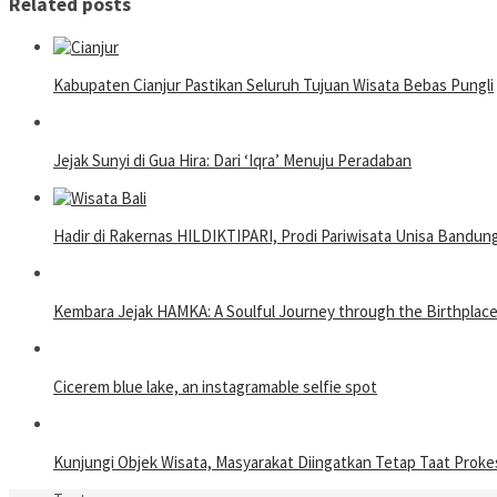
Related posts
Kabupaten Cianjur Pastikan Seluruh Tujuan Wisata Bebas Pungli
Jejak Sunyi di Gua Hira: Dari ‘Iqra’ Menuju Peradaban
Hadir di Rakernas HILDIKTIPARI, Prodi Pariwisata Unisa Bandung
Kembara Jejak HAMKA: A Soulful Journey through the Birthplace 
Cicerem blue lake, an instagramable selfie spot
Kunjungi Objek Wisata, Masyarakat Diingatkan Tetap Taat Proke