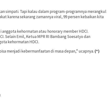
akan simpati. Tapi kalau dalam program-programnya merangkul
yarakat karena sekarang zamannya viral, 99 persen kebaikan kita
di anggota kehormatan atau honorary member HDCI.
I. Selain Emil, Ketua MPR RI Bambang Soesatyo dan
ggota kehormatan HDCI.
 bisa menjadi kebermanfaatan di masa depan,” ucapnya.
(*)
a