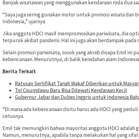
Banyak wisatawan yang menggunakan kendaraan roda dua saa
“Saya juga sering gunakan motor untuk promosi wisata dan bu
Indonesia,” ujarnya.
Jika anggota HDCI masif mempromosikan pariwisata, dia optim
terpuruk akibat pandemi. Hal ini juga akan berdampak pada
Selain promosi pariwisata, sosok yang akrab disapa Emil ini
kebencanaan. Menurutnya, di balik keindahan alam Indonesia
Berita Terkait
Ratusan Sertifikat Tanah Wakaf Diberikan untuk Masya
Tol Cisumdawu Baru Bisa Dilewati Kendaraan Kecil
Gubernur Jabar dan Dubes Inggris untuk Indonesia Ba
“Di mana ada kebencanaan disitu harus ada HDCI yang peduli
cetusnya.
Emil tak memungkiri bahwa mayoritas anggota HDCI adalah g
Namun, menurutnya, apabila tanpa melakukan hal yang sifat