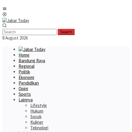
Skip
Mobile
to
Menu
content
Search
8 August 2026
Home
Bandung Raya
Regional
Politik
Ekonomi
Pendidikan
Opini
Sports
Lainnya
Lifestyle
Hukum
Sosok
Kuliner
Teknologi