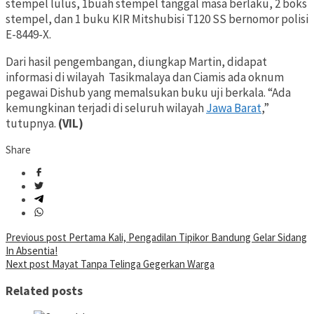
stempel lulus, 1buah stempel tanggal masa berlaku, 2 boks
stempel, dan 1 buku KIR Mitshubisi T120 SS bernomor polisi
E-8449-X.
Dari hasil pengembangan, diungkap Martin, didapat
informasi di wilayah Tasikmalaya dan Ciamis ada oknum
pegawai Dishub yang memalsukan buku uji berkala. “Ada
kemungkinan terjadi di seluruh wilayah
Jawa Barat
,”
tutupnya.
(VIL)
Share
Post
Previous post
Pertama Kali, Pengadilan Tipikor Bandung Gelar Sidang
In Absentia!
navigation
Next post
Mayat Tanpa Telinga Gegerkan Warga
Related posts