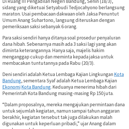
Di Ruang III Pengadilan Negeri Bandung, Senin (18/3),
sidang yang diketuai Setyabudi Tedjocahyono berlangsung
maraton. Usai pembacaan dakwaan oleh Jaksa Penuntut
Umum Anang Suhartono, langsung diteruskan dengan
pemeriksaan saksi sebanyak 6 orang.
Para saksi sendiri hanya ditanya soal prosedur penyaluran
dana hibah. Sebenarnya masih ada 3 saksi lagi yang akan
diminta keterangannya. Hanya saja, majelis hakim
menganggap cukup dan meminta kepada jaksa untuk
membacakan tuntutannya pada Rabu (20/3).
Deni sendiri adalah Ketua Lembaga Kajian Lingkungan
Kota
Bandung
, sementara Syaf adalah Ketua Lembaga Kajian
Ekonomi
Kota Bandung
. Keduanya menerima hibah dari
Pemerintah Kota Bandung masing-masing Rp 150 juta.
“Dalam proposalnya, mereka mengajukan permintaan dana
untuk sejumlah kegiatan, namun sampai tahun anggaran
berakhir, kegiatan tersebut tak juga dilakukan malah
digunakan untuk keperluan pribadi,” ujar Anang dalam