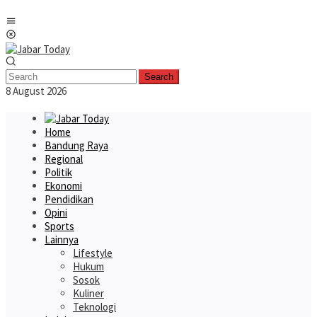
Skip
Mobile
to
Menu
content
Search
8 August 2026
Home
Bandung Raya
Regional
Politik
Ekonomi
Pendidikan
Opini
Sports
Lainnya
Lifestyle
Hukum
Sosok
Kuliner
Teknologi