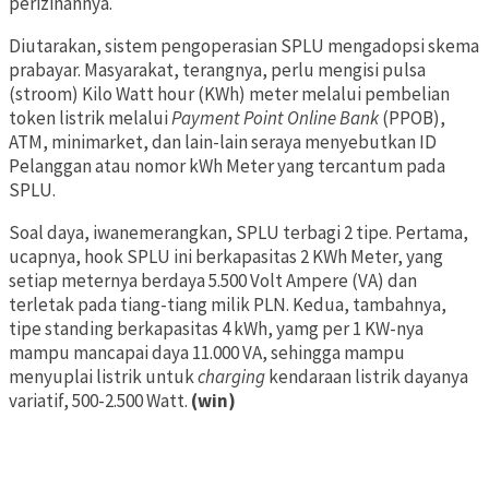
perizinannya.
Diutarakan, sistem pengoperasian SPLU mengadopsi skema
prabayar. Masyarakat, terangnya, perlu mengisi pulsa
(stroom) Kilo Watt hour (KWh) meter melalui pembelian
token listrik melalui
Payment Point Online Bank
(PPOB),
ATM, minimarket, dan lain-lain seraya menyebutkan ID
Pelanggan atau nomor kWh Meter yang tercantum pada
SPLU.
Soal daya, iwanemerangkan, SPLU terbagi 2 tipe. Pertama,
ucapnya, hook SPLU ini berkapasitas 2 KWh Meter, yang
setiap meternya berdaya 5.500 Volt Ampere (VA) dan
terletak pada tiang-tiang milik PLN. Kedua, tambahnya,
tipe standing berkapasitas 4 kWh, yamg per 1 KW-nya
mampu mancapai daya 11.000 VA, sehingga mampu
menyuplai listrik untuk
charging
kendaraan listrik dayanya
variatif, 500-2.500 Watt.
(win)