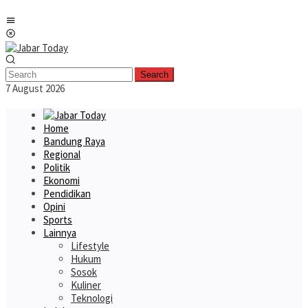
Skip
Mobile
to
Menu
content
Search
7 August 2026
Home
Bandung Raya
Regional
Politik
Ekonomi
Pendidikan
Opini
Sports
Lainnya
Lifestyle
Hukum
Sosok
Kuliner
Teknologi