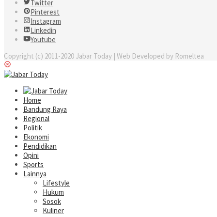
Twitter
Pinterest
Instagram
Linkedin
Youtube
Copyright (c) 2011-2020 Jabar Today | Web Developed by Romeltea
Home
Bandung Raya
Regional
Politik
Ekonomi
Pendidikan
Opini
Sports
Lainnya
Lifestyle
Hukum
Sosok
Kuliner