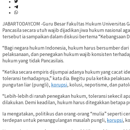
JABARTODAY.COM -Guru Besar Fakultas Hukum Universitas Gad
Pancasila secara utuh wajib dijadikan jiwa hukum nasional a
tersebut ia sampaikan dalam diskusi bertema “Kebangsaan Da
“Bagi negara hukum Indonesia, hukum harus bersumber dari P
pelaksanaan, dan penegakan hukum wajib konsisten terhadap 
hukum yang tidak Pancasilais.
“Ketika secara empiris dijumpai adanya hukum yang cacat ideo
toleransi terhadapnya,” kata dia. Begitu pula ketika pelaksa
pungutan liar (pungli),
korupsi
, kolusi, nepotisme, dan patol
“Lebih-lebih di ranah penegakan hukum, toleransi sekecil ap
dilakukan. Demi keadilan, hukum harus ditegakkan betapa pu
Ia mengatakan, politikus dan orang-orang “mulia” seperti c
terdepan untuk penanggulangan masalah pungli,
korupsi
, k