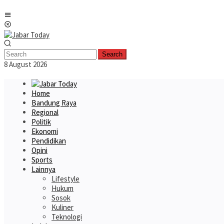
Skip
Mobile
to
Menu
content
Search
8 August 2026
Home
Bandung Raya
Regional
Politik
Ekonomi
Pendidikan
Opini
Sports
Lainnya
Lifestyle
Hukum
Sosok
Kuliner
Teknologi