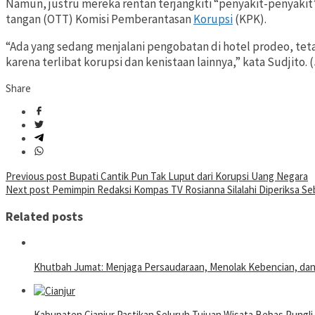
Namun, justru mereka rentan terjangkiti “penyakit-penyakit
tangan (OTT) Komisi Pemberantasan
Korupsi
(KPK).
“Ada yang sedang menjalani pengobatan di hotel prodeo, teta
karena terlibat korupsi dan kenistaan lainnya,” kata Sudjito.
Share
Post
Previous post
Bupati Cantik Pun Tak Luput dari Korupsi Uang Negara
Next post
Pemimpin Redaksi Kompas TV Rosianna Silalahi Diperiksa Seb
navigation
Related posts
Khutbah Jumat: Menjaga Persaudaraan, Menolak Kebencian, da
Kabupaten Cianjur Pastikan Seluruh Tujuan Wisata Bebas Pungli