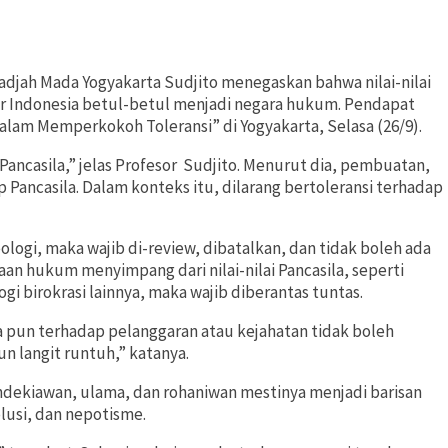
jah Mada Yogyakarta Sudjito menegaskan bahwa nilai-nilai
gar Indonesia betul-betul menjadi negara hukum. Pendapat
lam Memperkokoh Toleransi” di Yogyakarta, Selasa (26/9).
ancasila,” jelas Profesor Sudjito. Menurut dia, pembuatan,
Pancasila. Dalam konteks itu, dilarang bertoleransi terhadap
logi, maka wajib di-review, dibatalkan, dan tidak boleh ada
naan hukum menyimpang dari nilai-nilai Pancasila, seperti
ogi birokrasi lainnya, maka wajib diberantas tuntas.
a pun terhadap pelanggaran atau kejahatan tidak boleh
n langit runtuh,” katanya.
endekiawan, ulama, dan rohaniwan mestinya menjadi barisan
olusi, dan nepotisme.