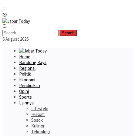
Skip
Mobile
to
Menu
content
Search
6 August 2026
Home
Bandung Raya
Regional
Politik
Ekonomi
Pendidikan
Opini
Sports
Lainnya
Lifestyle
Hukum
Sosok
Kuliner
Teknologi