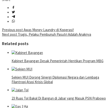
Post
Previous post
Awas Money Laundry di Koperasi!
Next post
Tragis, Pelaku Pembunuh Pasutri Adalah Anaknya
navigation
Related posts
Kabinet Bayangan Desak Pemerintah Hentikan Program MBG
Sekjen MUI Dorong Sinergi Diplomasi Negara dan Lembaga
Filantropi Atasi Krisis Global
23 Ruas Tol Bakal Di Bangun di Jabar yang Masuk PSN Prabowo