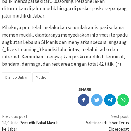
balik mencapai sekitar 5.000 orang. Personel akan
diturunkan di jalur mudik hingga di posko-posko sepanjang
jalur mudik di Jabar.
Pihaknya pun telah melakukan sejumlah antisipasi selama
momen mudik, diantaranya menyediakan informasi terpadu
angkutan Lebaran Si Manis dan menyiarkan secara langsung
(_live streaming_) kondisi lalu lintas, melalui radio dan
internet. Kemudian, menyiapkan posko mudik di terminal,
bandara, dermaga, dan rest area dengan total 42 titik.
(*)
Dishub Jabar
Mudik
SHARE
Post
Previous post
Next post
14,9 Juta Pemudik Bakal Masuk
Vaksinasi di Jabar Terus
navigation
ke Jabar
Dipercepat