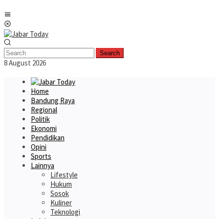
Skip
Mobile
to
Menu
content
Search
8 August 2026
Home
Bandung Raya
Regional
Politik
Ekonomi
Pendidikan
Opini
Sports
Lainnya
Lifestyle
Hukum
Sosok
Kuliner
Teknologi