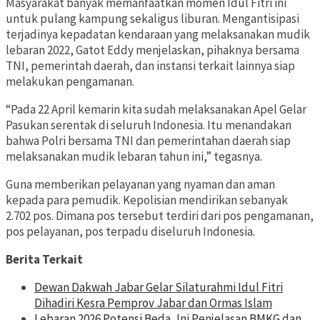
Masyarakat banyak memanfaatkan momen Idul Fitri ini
untuk pulang kampung sekaligus liburan. Mengantisipasi
terjadinya kepadatan kendaraan yang melaksanakan mudik
lebaran 2022, Gatot Eddy menjelaskan, pihaknya bersama
TNI, pemerintah daerah, dan instansi terkait lainnya siap
melakukan pengamanan.
“Pada 22 April kemarin kita sudah melaksanakan Apel Gelar
Pasukan serentak di seluruh Indonesia. Itu menandakan
bahwa Polri bersama TNI dan pemerintahan daerah siap
melaksanakan mudik lebaran tahun ini,” tegasnya.
Guna memberikan pelayanan yang nyaman dan aman
kepada para pemudik. Kepolisian mendirikan sebanyak
2.702 pos. Dimana pos tersebut terdiri dari pos pengamanan,
pos pelayanan, pos terpadu diseluruh Indonesia.
Berita Terkait
Dewan Dakwah Jabar Gelar Silaturahmi Idul Fitri
Dihadiri Kesra Pemprov Jabar dan Ormas Islam
Lebaran 2026 Potensi Beda, Ini Penjelasan BMKG dan