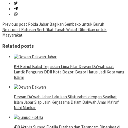
Post
Previous post
Polda Jabar Bagikan Sembako untuk Buruh
Next post
Ratusan Sertifikat Tanah Wakaf Diberikan untuk
navigation
Masyarakat
Related posts
KH Roinul Balad Tegaskan Lima Pilar Dewan Da’wah saat
Lantik Pengurus DDII Kota Bogor: Bogor Harus Jadi Kota yang
Islami
Dewan Da’wah Jabar Lakukan Silaturahmi dengan Syarikat
Islam Jabar Siap Jalin Kerjasama Dalam Dakwah Amar Ma’ruf
Nahi Munkar
430 Aktivis Sumud Flotilla Ditahan dan Terancam Dipenjara di