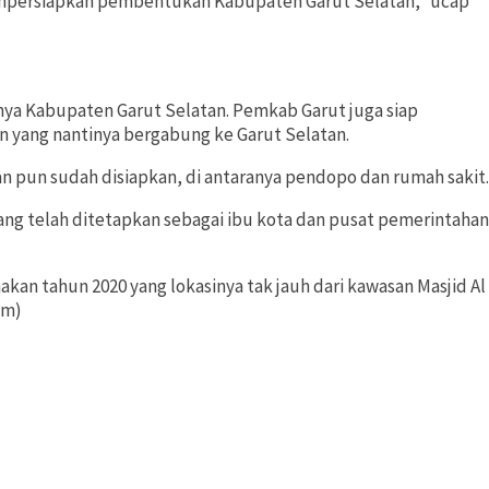
persiapkan pembentukan Kabupaten Garut Selatan,” ucap
ya Kabupaten Garut Selatan. Pemkab Garut juga siap
 yang nantinya bergabung ke Garut Selatan.
an pun sudah disiapkan, di antaranya pendopo dan rumah sakit.
ng telah ditetapkan sebagai ibu kota dan pusat pemerintahan
an tahun 2020 yang lokasinya tak jauh dari kawasan Masjid Al
om)