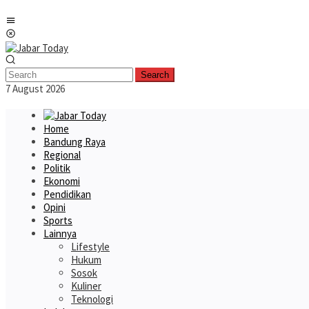
Skip
Mobile
to
Menu
content
Search
7 August 2026
Home
Bandung Raya
Regional
Politik
Ekonomi
Pendidikan
Opini
Sports
Lainnya
Lifestyle
Hukum
Sosok
Kuliner
Teknologi