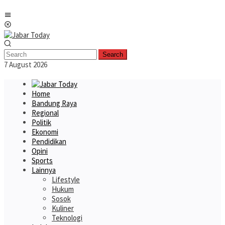
Skip
Mobile
to
Menu
content
Search
7 August 2026
Home
Bandung Raya
Regional
Politik
Ekonomi
Pendidikan
Opini
Sports
Lainnya
Lifestyle
Hukum
Sosok
Kuliner
Teknologi