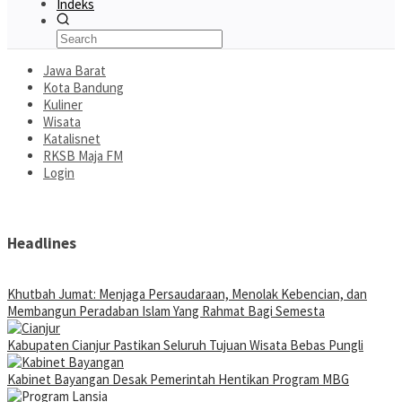
Indeks
Jawa Barat
Kota Bandung
Kuliner
Wisata
Katalisnet
RKSB Maja FM
Login
Headlines
Khutbah Jumat: Menjaga Persaudaraan, Menolak Kebencian, dan
Membangun Peradaban Islam Yang Rahmat Bagi Semesta
Kabupaten Cianjur Pastikan Seluruh Tujuan Wisata Bebas Pungli
Kabinet Bayangan Desak Pemerintah Hentikan Program MBG