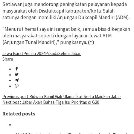
Setiawan juga mendorong peningkatan pelayanan kepada
masyarakat oleh Disdukcapil kabupaten/kota. Salah
satunya dengan memiliki Anjungan Dukcapil Mandiri (ADM).
“Menurut hemat saya ini sangat baik, semua bisa dikerjakan
oleh masyarakat seperti dengan layanan lewat ATM
(Anjungan Tunai Mandiri),” pungkasnya.
(*)
Jawa Barat
Pemilu 2024
Pilkada
Sekda Jabar
Share
Post
Previous post
Ridwan Kamil Ajak Ulama Ikut Serta Majukan Jabar
Next post
Jabar Akan Bahas Tiga Isu Prioritas di G20
navigation
Related posts