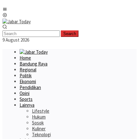
Skip
Mobile
to
Menu
content
Search
9 August 2026
Home
Bandung Raya
Regional
Politik
Ekonomi
Pendidikan
Opini
Sports
Lainnya
Lifestyle
Hukum
Sosok
Kuliner
Teknologi