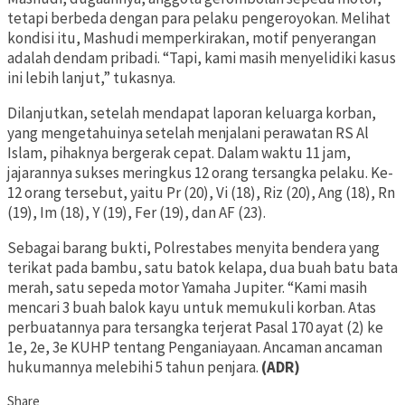
tetapi berbeda dengan para pelaku pengeroyokan. Melihat
kondisi itu, Mashudi memperkirakan, motif penyerangan
adalah dendam pribadi. “Tapi, kami masih menyelidiki kasus
ini lebih lanjut,” tukasnya.
Dilanjutkan, setelah mendapat laporan keluarga korban,
yang mengetahuinya setelah menjalani perawatan RS Al
Islam, pihaknya bergerak cepat. Dalam waktu 11 jam,
jajarannya sukses meringkus 12 orang tersangka pelaku. Ke-
12 orang tersebut, yaitu Pr (20), Vi (18), Riz (20), Ang (18), Rn
(19), Im (18), Y (19), Fer (19), dan AF (23).
Sebagai barang bukti, Polrestabes menyita bendera yang
terikat pada bambu, satu batok kelapa, dua buah batu bata
merah, satu sepeda motor Yamaha Jupiter. “Kami masih
mencari 3 buah balok kayu untuk memukuli korban. Atas
perbuatannya para tersangka terjerat Pasal 170 ayat (2) ke
1e, 2e, 3e KUHP tentang Penganiayaan. Ancaman ancaman
hukumannya melebihi 5 tahun penjara.
(ADR)
Share