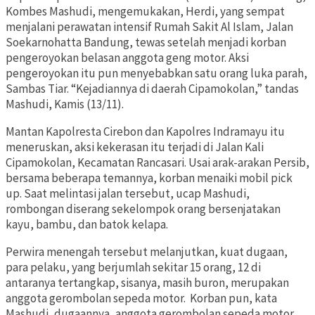
Kombes Mashudi, mengemukakan, Herdi, yang sempat
menjalani perawatan intensif Rumah Sakit Al Islam, Jalan
Soekarnohatta Bandung, tewas setelah menjadi korban
pengeroyokan belasan anggota geng motor. Aksi
pengeroyokan itu pun menyebabkan satu orang luka parah,
Sambas Tiar. “Kejadiannya di daerah Cipamokolan,” tandas
Mashudi, Kamis (13/11).
Mantan Kapolresta Cirebon dan Kapolres Indramayu itu
meneruskan, aksi kekerasan itu terjadi di Jalan Kali
Cipamokolan, Kecamatan Rancasari. Usai arak-arakan Persib,
bersama beberapa temannya, korban menaiki mobil pick
up. Saat melintasi jalan tersebut, ucap Mashudi,
rombongan diserang sekelompok orang bersenjatakan
kayu, bambu, dan batok kelapa.
Perwira menengah tersebut melanjutkan, kuat dugaan,
para pelaku, yang berjumlah sekitar 15 orang, 12 di
antaranya tertangkap, sisanya, masih buron, merupakan
anggota gerombolan sepeda motor. Korban pun, kata
Mashudi, dugaannya, anggota gerombolan sepeda motor,