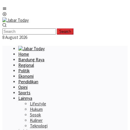
Skip
Mobile
to
Menu
content
Search
8 August 2026
Home
Bandung Raya
Regional
Politik
Ekonomi
Pendidikan
Opini
Sports
Lainnya
Lifestyle
Hukum
Sosok
Kuliner
Teknologi