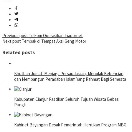
Post
Previous post
Telkom Operasikan Inapornet
Next post
Tembak di Tempat Aksi Geng Motor
navigation
Related posts
Khutbah Jumat: Menjaga Persaudaraan, Menolak Kebencian,
dan Membangun Peradaban Islam Yang Rahmat Bagi Semesta
Kabupaten Cianjur Pastikan Seluruh Tujuan Wisata Bebas
Pungli
Kabinet Bayangan Desak Pemerintah Hentikan Program MBG