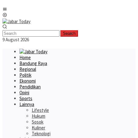
Skip
Mobile
to
Menu
content
Search
9 August 2026
Home
Bandung Raya
Regional
Politik
Ekonomi
Pendidikan
Opini
Sports
Lainnya
Lifestyle
Hukum
Sosok
Kuliner
Teknologi