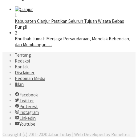
1
Kabupaten Cianjur Pastikan Seluruh Tujuan Wisata Bebas
Pungli
2
Khutbah Jumat: Menjaga Persaudaraan, Menolak Kebencian,
dan Membangun …
Tentang
Redaksi
Kontak
Disclaimer
Pedoman Media
Iklan
Facebook
Twitter
Pinterest
Instagram
Linkedin
Youtube
Copyright (c) 2011-2020 Jabar Today | Web Developed by Romeltea