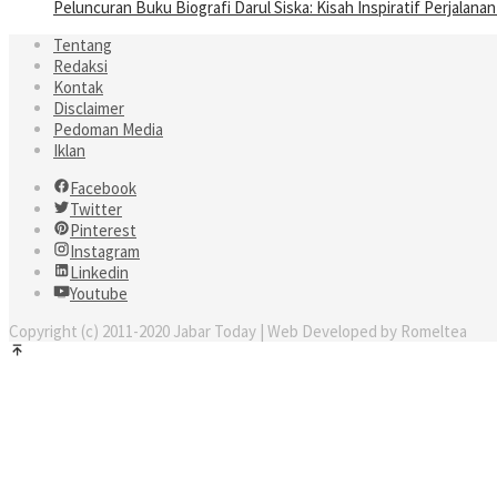
Peluncuran Buku Biografi Darul Siska: Kisah Inspiratif Perjalanan 
Tentang
Redaksi
Kontak
Disclaimer
Pedoman Media
Iklan
Facebook
Twitter
Pinterest
Instagram
Linkedin
Youtube
Copyright (c) 2011-2020 Jabar Today | Web Developed by Romeltea