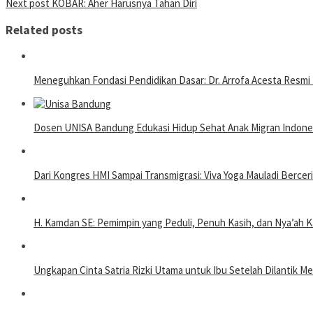
Next post
KOBAR: Aher Harusnya Tahan Diri
navigation
Related posts
Meneguhkan Fondasi Pendidikan Dasar: Dr. Arrofa Acesta Resmi
Dosen UNISA Bandung Edukasi Hidup Sehat Anak Migran Indonesi
Dari Kongres HMI Sampai Transmigrasi: Viva Yoga Mauladi Berce
H. Kamdan SE: Pemimpin yang Peduli, Penuh Kasih, dan Nya’ah
Ungkapan Cinta Satria Rizki Utama untuk Ibu Setelah Dilantik