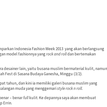
emparkan Indonesia Fashion Week 2013 yang akan berlangsung
engan model fashionnya yang
rock and roll
dan bertemakan
a desainer lain, yaitu busana muslim bermaterial kulit, namu
imah Fest di Sasana Budaya Ganesha, Minggu (3/2).
t tahun, dan kini ia memiliki galeri busana muslim yang
r kalangan muda yang menggemari
style rock n roll.
 benar – benar
full
kulit. Ke depannya saya akan membuat
 Errin.