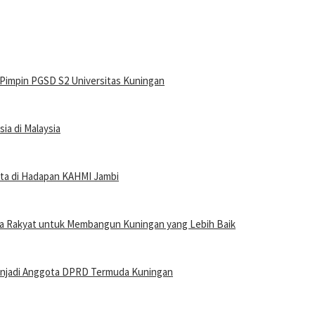
 Pimpin PGSD S2 Universitas Kuningan
a di Malaysia
rita di Hadapan KAHMI Jambi
 Ka Rakyat untuk Membangun Kuningan yang Lebih Baik
 Menjadi Anggota DPRD Termuda Kuningan