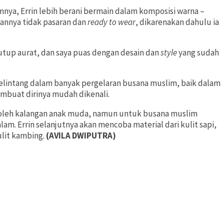
nya, Errin lebih berani bermain dalam komposisi warna –
gannya tidak pasaran dan
ready to wear
, dikarenakan dahulu ia
utup aurat, dan saya puas dengan desain dan
style
yang sudah
g melintang dalam banyak pergelaran busana muslim, baik dalam
mbuat dirinya mudah dikenali.
u oleh kalangan anak muda, namun untuk busana muslim
m. Errin selanjutnya akan mencoba material dari kulit sapi,
ulit kambing.
(AVILA DWIPUTRA)