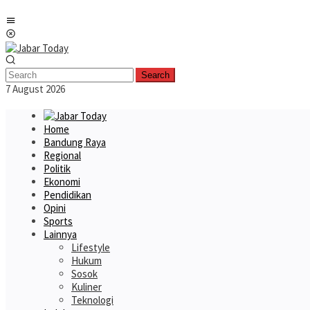
Skip
Mobile
to
Menu
content
Search
7 August 2026
Home
Bandung Raya
Regional
Politik
Ekonomi
Pendidikan
Opini
Sports
Lainnya
Lifestyle
Hukum
Sosok
Kuliner
Teknologi