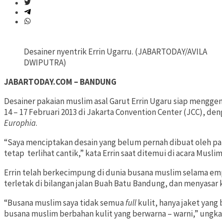
Desainer nyentrik Errin Ugarru. (JABARTODAY/AVILA
DWIPUTRA)
JABARTODAY.COM – BANDUNG
Desainer pakaian muslim asal Garut Errin Ugaru siap mengg
14 – 17 Februari 2013 di Jakarta Convention Center (JCC), d
Europhia
.
“Saya menciptakan desain yang belum pernah dibuat oleh par
tetap terlihat cantik,” kata Errin saat ditemui di acara Musl
Errin telah berkecimpung di dunia busana muslim selama empa
terletak di bilangan jalan Buah Batu Bandung, dan menyasa
“Busana muslim saya tidak semua
full
kulit, hanya jaket yang
busana muslim berbahan kulit yang berwarna – warni,” ungkap