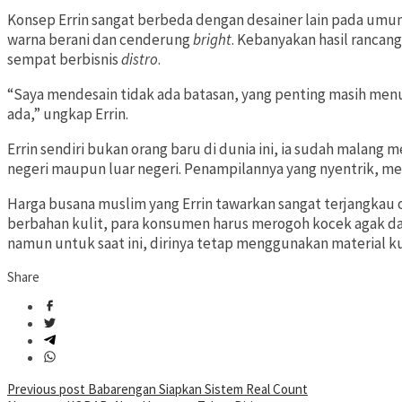
Konsep Errin sangat berbeda dengan desainer lain pada umum
warna berani dan cenderung
bright
. Kebanyakan hasil rancan
sempat berbisnis
distro
.
“Saya mendesain tidak ada batasan, yang penting masih men
ada,” ungkap Errin.
Errin sendiri bukan orang baru di dunia ini, ia sudah malan
negeri maupun luar negeri. Penampilannya yang nyentrik, me
Harga busana muslim yang Errin tawarkan sangat terjangka
berbahan kulit, para konsumen harus merogoh kocek agak dala
namun untuk saat ini, dirinya tetap menggunakan material k
Share
Post
Previous post
Babarengan Siapkan Sistem Real Count