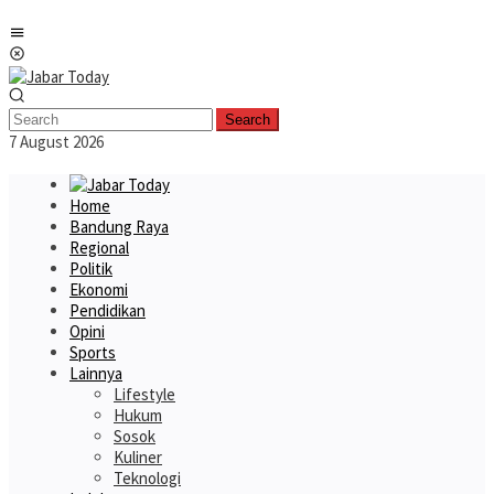
Skip
Mobile
to
Menu
content
Search
7 August 2026
Home
Bandung Raya
Regional
Politik
Ekonomi
Pendidikan
Opini
Sports
Lainnya
Lifestyle
Hukum
Sosok
Kuliner
Teknologi