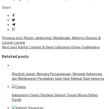
Share
Post
Previous post
Pasien Jamkesmas Membludak, Akhirnya Dirawat di
Lorong-Lorong
navigation
Next post
Kantor Leasing di Demo Gabungan Ormas Tasikmalaya
Related posts
Khutbah Jumat: Menjaga Persaudaraan, Menolak Kebencian,
dan Membangun Peradaban Islam Yang Rahmat Bagi Semesta
Kabupaten Cianjur Pastikan Seluruh Tujuan Wisata Bebas
Pungli