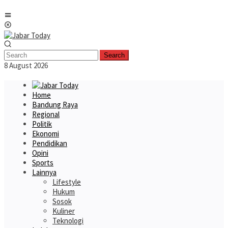
Skip
Mobile
to
Menu
content
Search
8 August 2026
Home
Bandung Raya
Regional
Politik
Ekonomi
Pendidikan
Opini
Sports
Lainnya
Lifestyle
Hukum
Sosok
Kuliner
Teknologi