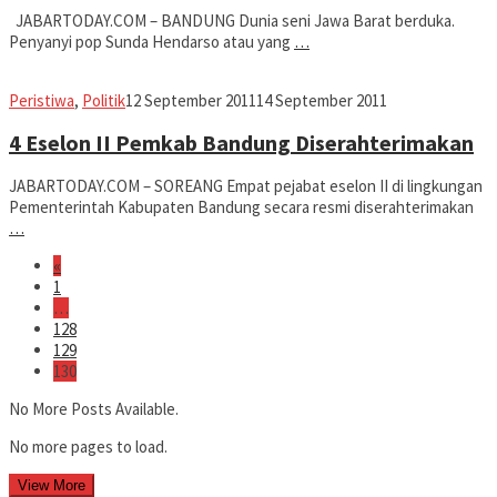
JABARTODAY.COM – BANDUNG Dunia seni Jawa Barat berduka.
Penyanyi pop Sunda Hendarso atau yang
…
Jabar
Peristiwa
,
Politik
12 September 2011
14 September 2011
Today
4 Eselon II Pemkab Bandung Diserahterimakan
JABARTODAY.COM – SOREANG Empat pejabat eselon II di lingkungan
Pementerintah Kabupaten Bandung secara resmi diserahterimakan
…
«
1
…
128
129
130
No More Posts Available.
No more pages to load.
View More