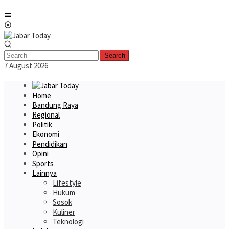
Skip
Mobile
to
Menu
content
Search
7 August 2026
Home
Bandung Raya
Regional
Politik
Ekonomi
Pendidikan
Opini
Sports
Lainnya
Lifestyle
Hukum
Sosok
Kuliner
Teknologi