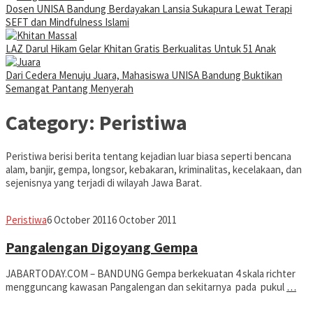
Dosen UNISA Bandung Berdayakan Lansia Sukapura Lewat Terapi
SEFT dan Mindfulness Islami
LAZ Darul Hikam Gelar Khitan Gratis Berkualitas Untuk 51 Anak
Dari Cedera Menuju Juara, Mahasiswa UNISA Bandung Buktikan
Semangat Pantang Menyerah
Category:
Peristiwa
Peristiwa berisi berita tentang kejadian luar biasa seperti bencana
alam, banjir, gempa, longsor, kebakaran, kriminalitas, kecelakaan, dan
sejenisnya yang terjadi di wilayah Jawa Barat.
fahruszf
Peristiwa
6 October 2011
6 October 2011
Pangalengan Digoyang Gempa
JABARTODAY.COM – BANDUNG Gempa berkekuatan 4 skala richter
mengguncang kawasan Pangalengan dan sekitarnya pada pukul
…