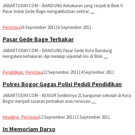
JABARTODAY.COM – BANDUNG Kebakaran yang terjadi di Blok II
Pasar Induk Gede Bage mengakibatkan sekitar
…
fahruszf
Peristiwa
16 September 2011
16 September 2011
Pasar Gede Bage Terbakar
JABARTODAY.COM – BANDUNG Pasar Gede Kota Bandung
mengalami kebakaran. Api melalap sejumlah los di Blok
…
Jabar
Pendidikan
,
Peristiwa
12 September 2011
14 September 2011
Today
Polres Bogor Gagas Polisi Peduli Pendidikan
JABARTODAY.COM – BOGOR Sedikitnya 21 bangunan sekolah di Kota
Bogor menjadi sasaran perbaikan atau renovasi
…
Jabar
Headline
,
Peristiwa
12 September 2011
13 September 2011
Today
In Memoriam Darso