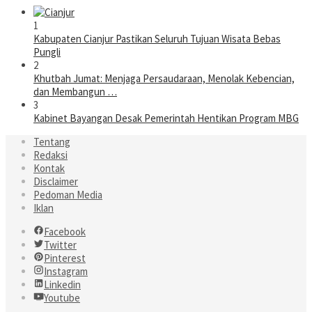
1
Kabupaten Cianjur Pastikan Seluruh Tujuan Wisata Bebas
Pungli
2
Khutbah Jumat: Menjaga Persaudaraan, Menolak Kebencian,
dan Membangun …
3
Kabinet Bayangan Desak Pemerintah Hentikan Program MBG
Tentang
Redaksi
Kontak
Disclaimer
Pedoman Media
Iklan
Facebook
Twitter
Pinterest
Instagram
Linkedin
Youtube