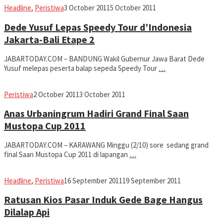
fahruszf
Headline
,
Peristiwa
3 October 2011
5 October 2011
Dede Yusuf Lepas Speedy Tour d’Indonesia
Jakarta-Bali Etape 2
JABARTODAY.COM – BANDUNG Wakil Gubernur Jawa Barat Dede
Yusuf melepas peserta balap sepeda Speedy Tour
…
fahruszf
Peristiwa
2 October 2011
3 October 2011
Anas Urbaningrum Hadiri Grand Final Saan
Mustopa Cup 2011
JABARTODAY.COM – KARAWANG Minggu (2/10) sore sedang grand
final Saan Mustopa Cup 2011 di lapangan
…
fahruszf
Headline
,
Peristiwa
16 September 2011
19 September 2011
Ratusan Kios Pasar Induk Gede Bage Hangus
Dilalap Api