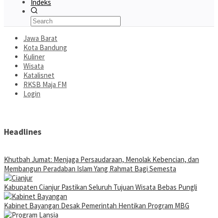
Indeks
Jawa Barat
Kota Bandung
Kuliner
Wisata
Katalisnet
RKSB Maja FM
Login
Headlines
Khutbah Jumat: Menjaga Persaudaraan, Menolak Kebencian, dan
Membangun Peradaban Islam Yang Rahmat Bagi Semesta
Kabupaten Cianjur Pastikan Seluruh Tujuan Wisata Bebas Pungli
Kabinet Bayangan Desak Pemerintah Hentikan Program MBG