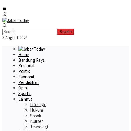
Skip
Mobile
to
Menu
content
Search
8 August 2026
Home
Bandung Raya
Regional
Politik
Ekonomi
Pendidikan
Opini
Sports
Lainnya
Lifestyle
Hukum
Sosok
Kuliner
Teknologi