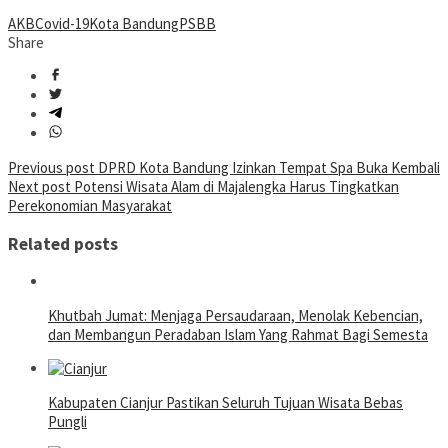
AKB
Covid-19
Kota Bandung
PSBB
Share
Post
Previous post
DPRD Kota Bandung Izinkan Tempat Spa Buka Kembali
Next post
Potensi Wisata Alam di Majalengka Harus Tingkatkan
navigation
Perekonomian Masyarakat
Related posts
Khutbah Jumat: Menjaga Persaudaraan, Menolak Kebencian,
dan Membangun Peradaban Islam Yang Rahmat Bagi Semesta
Kabupaten Cianjur Pastikan Seluruh Tujuan Wisata Bebas
Pungli