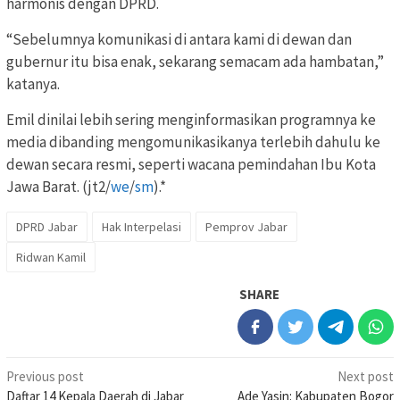
harmonis dengan DPRD.
“Sebelumnya komunikasi di antara kami di dewan dan
gubernur itu bisa enak, sekarang semacam ada hambatan,”
katanya.
Emil dinilai lebih sering menginformasikan programnya ke
media dibanding mengomunikasikanya terlebih dahulu ke
dewan secara resmi, seperti wacana pemindahan Ibu Kota
Jawa Barat. (jt2/
we
/
sm
).*
DPRD Jabar
Hak Interpelasi
Pemprov Jabar
Ridwan Kamil
SHARE
Post
Previous post
Next post
Daftar 14 Kepala Daerah di Jabar
Ade Yasin: Kabupaten Bogor