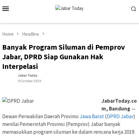
Skip
Mobile
to
Menu
content
Home
Headline
Banyak Program Siluman di Pemprov
Jabar, DPRD Siap Gunakan Hak
Interpelasi
Jabar Today
9 October 2019
JabarToday.co
m, Bandung
—
Dewan Perwakilan Daerah Provinsi
Jawa Barat
(
DPRD Jabar
)
menilai Pemerintah Provinsi (Pemprov) Jabar banyak
memasukkan program siluman ke dalam rencana kerja 2019.