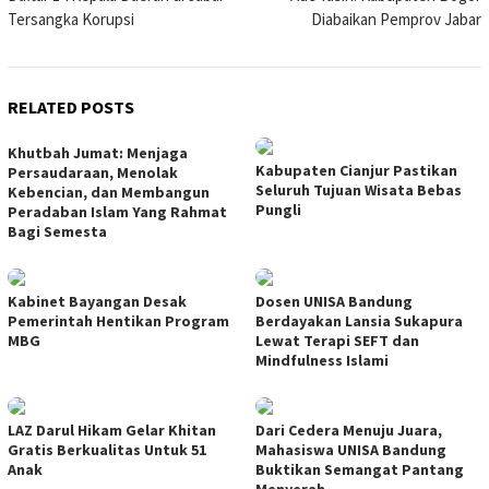
navigation
Tersangka Korupsi
Diabaikan Pemprov Jabar
RELATED POSTS
Khutbah Jumat: Menjaga
Kabupaten Cianjur Pastikan
Persaudaraan, Menolak
Seluruh Tujuan Wisata Bebas
Kebencian, dan Membangun
Pungli
Peradaban Islam Yang Rahmat
Bagi Semesta
Kabinet Bayangan Desak
Dosen UNISA Bandung
Pemerintah Hentikan Program
Berdayakan Lansia Sukapura
MBG
Lewat Terapi SEFT dan
Mindfulness Islami
LAZ Darul Hikam Gelar Khitan
Dari Cedera Menuju Juara,
Gratis Berkualitas Untuk 51
Mahasiswa UNISA Bandung
Anak
Buktikan Semangat Pantang
Menyerah