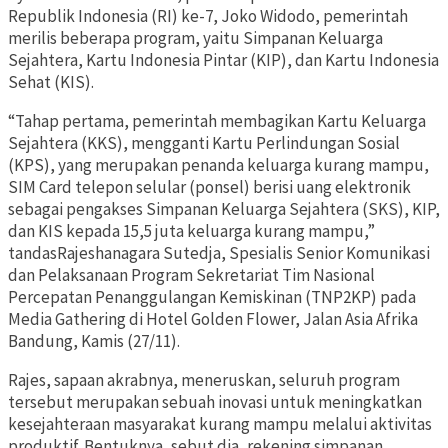
Republik Indonesia (RI) ke-7, Joko Widodo, pemerintah
merilis beberapa program, yaitu Simpanan Keluarga
Sejahtera, Kartu Indonesia Pintar (KIP), dan Kartu Indonesia
Sehat (KIS).
“Tahap pertama, pemerintah membagikan Kartu Keluarga
Sejahtera (KKS), mengganti Kartu Perlindungan Sosial
(KPS), yang merupakan penanda keluarga kurang mampu,
SIM Card telepon selular (ponsel) berisi uang elektronik
sebagai pengakses Simpanan Keluarga Sejahtera (SKS), KIP,
dan KIS kepada 15,5 juta keluarga kurang mampu,”
tandasRajeshanagara Sutedja, Spesialis Senior Komunikasi
dan Pelaksanaan Program Sekretariat Tim Nasional
Percepatan Penanggulangan Kemiskinan (TNP2KP) pada
Media Gathering di Hotel Golden Flower, Jalan Asia Afrika
Bandung, Kamis (27/11).
Rajes, sapaan akrabnya, meneruskan, seluruh program
tersebut merupakan sebuah inovasi untuk meningkatkan
kesejahteraan masyarakat kurang mampu melalui aktivitas
produktif. Bentuknya, sebut dia, rekening simpanan,