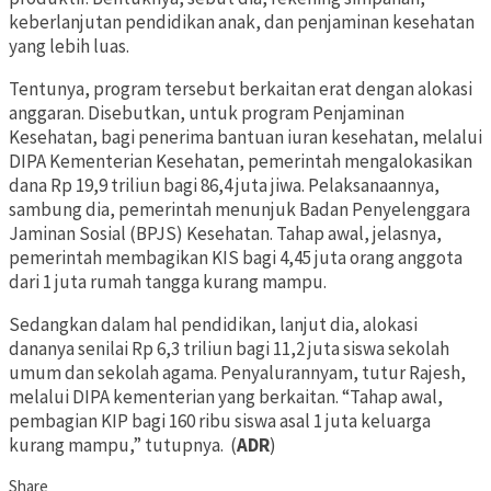
keberlanjutan pendidikan anak, dan penjaminan kesehatan
yang lebih luas.
Tentunya, program tersebut berkaitan erat dengan alokasi
anggaran. Disebutkan, untuk program Penjaminan
Kesehatan, bagi penerima bantuan iuran kesehatan, melalui
DIPA Kementerian Kesehatan, pemerintah mengalokasikan
dana Rp 19,9 triliun bagi 86,4 juta jiwa. Pelaksanaannya,
sambung dia, pemerintah menunjuk Badan Penyelenggara
Jaminan Sosial (BPJS) Kesehatan. Tahap awal, jelasnya,
pemerintah membagikan KIS bagi 4,45 juta orang anggota
dari 1 juta rumah tangga kurang mampu.
Sedangkan dalam hal pendidikan, lanjut dia, alokasi
dananya senilai Rp 6,3 triliun bagi 11,2 juta siswa sekolah
umum dan sekolah agama. Penyalurannyam, tutur Rajesh,
melalui DIPA kementerian yang berkaitan. “Tahap awal,
pembagian KIP bagi 160 ribu siswa asal 1 juta keluarga
kurang mampu,” tutupnya. (
ADR
)
Share