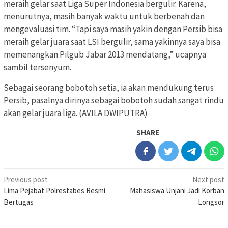
meraih gelar saat Liga Super Indonesia bergulir. Karena,
menurutnya, masih banyak waktu untuk berbenah dan
mengevaluasi tim. “Tapi saya masih yakin dengan Persib bisa
meraih gelar juara saat LSI bergulir, sama yakinnya saya bisa
memenangkan Pilgub Jabar 2013 mendatang,” ucapnya
sambil tersenyum.
Sebagai seorang bobotoh setia, ia akan mendukung terus
Persib, pasalnya dirinya sebagai bobotoh sudah sangat rindu
akan gelar juara liga. (AVILA DWIPUTRA)
SHARE
Post
Previous post
Next post
Lima Pejabat Polrestabes Resmi
Mahasiswa Unjani Jadi Korban
navigation
Bertugas
Longsor