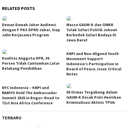
RELATED POSTS
Dewan Dawah Jabar Audiensi
Massa GAUM-K dan GMKR
dengan F PKS DPRD Jabar, Siap
Tolak Safari Politik Jokowi
Jalin Kerjasama Program
Berkedok Safari Budaya Di
Jawa Barat
KNPI and Non-Aligned Youth
Kualitas Anggota DPR, 36
Movement Support
Persen Tidak Cantumkan Latar
Indonesia’s Participation in
Belakang Pendidikan
Board of Peace, Issue Critical
Notes
NYC Indonesia – KNPI and
50 Ormas Tergabung dalam
NAMYO Hold The Ambassador
GAUM-K Desak Polri Hentikan
Summit 2025 in Bogor: Road to
Kriminalisasi Aktivis TPUA
71st Asia Africa Conference
TERBARU