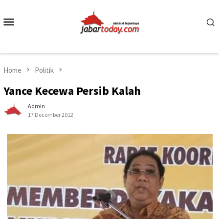
Skip
to
Mobile
content
Menu
Home
Politik
Yance Kecewa Persib Kalah
Admin
17 December 2012