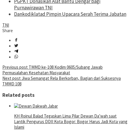
PGPKT Donasikan Alat Bantu Dengar bagi
Purnawirawan TNI
Dankodiklatad Pimpin Upacara Serah Terima Jabatan
TNI
Share
Post
Previous post
TMMD ke-108 Kodim 0605/Subang Jawab
Permasalahan Kesehatan Masyarakat
navigation
Next post
Jiwa Semangat Rela Berkorban, Bagian dari Suksesnya
TMMD 108
Related posts
KH Roinul Balad Tegaskan Lima Pilar Dewan Da’wah saat
Lantik Pengurus DDII Kota Bogor: Bogor Harus Jadi Kota yang
Islami