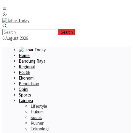
Skip
Mobile
to
Menu
content
Search
6 August 2026
Home
Bandung Raya
Regional
Politik
Ekonomi
Pendidikan
Opini
Sports
Lainnya
Lifestyle
Hukum
Sosok
Kuliner
Teknologi