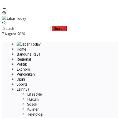
Skip
Mobile
to
Menu
content
Search
7 August 2026
Home
Bandung Raya
Regional
Politik
Ekonomi
Pendidikan
Opini
Sports
Lainnya
Lifestyle
Hukum
Sosok
Kuliner
Teknologi