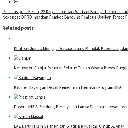
Post
Previous post
Keren, 22 Karya Jabar Jadi Warisan Budaya Takbenda In
Next post
DPRD ingatkan Pemkot Bandung Realistis Usulkan Target 
navigation
Related posts
Khutbah Jumat: Menjaga Persaudaraan, Menolak Kebencian, da
Kabupaten Cianjur Pastikan Seluruh Tujuan Wisata Bebas Pungli
Kabinet Bayangan Desak Pemerintah Hentikan Program MBG
Dosen UNISA Bandung Berdayakan Lansia Sukapura Lewat Terap
LAZ Darul Hikam Gelar Khitan Gratis Berkualitas Untuk 51 Anak