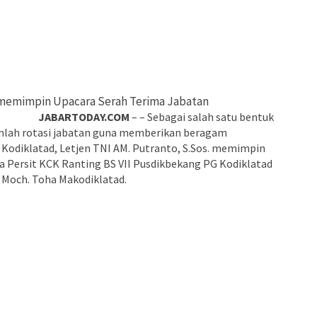
. memimpin Upacara Serah Terima Jabatan
latad)
JABARTODAY.COM
– – Sebagai salah satu bentuk
kanlah rotasi jabatan guna memberikan beragam
odiklatad, Letjen TNI AM. Putranto, S.Sos. memimpin
 Persit KCK Ranting BS VII Pusdikbekang PG Kodiklatad
 Moch. Toha Makodiklatad.