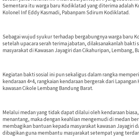
Sementara itu warga baru Kodiklatad yang diterima adalah Ko
Kolonel Inf Eddy Kasmadi, Pabanpam Sdirum Kodiklatad.
Sebagai wujud syukur terhadap bergabungnya warga baru Kodi
setelah upacara serah terima jabatan, dilaksanakanlah bakti
masyarakat di Kawasan Jayagiri dan Cikahuripan, Lembang, 
Kegiatan bakti sosial ini pun sekaligus dalam rangka memp
kendaraan 4×4, rangkaian kendaraan bergerak dari Lapangan
kawasan Cikole Lembang Bandung Barat.
Melalui medan yang tidak dapat dilalui oleh kendaraan bia
menantang, maka dengan keahlian mengemudi di medan berat
membagikan bantuan kepada masyarakat kawasan Jayagiri da
dibagikan guna membantu masyarakat setempat yang terda