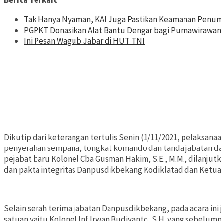
Berita Terkait
Tak Hanya Nyaman, KAI Juga Pastikan Keamanan Penu
PGPKT Donasikan Alat Bantu Dengar bagi Purnawirawan
Ini Pesan Wagub Jabar di HUT TNI
Dikutip dari keterangan tertulis Senin (1/11/2021, pelaksan
penyerahan sempana, tongkat komando dan tanda jabatan dar
pejabat baru Kolonel Cba Gusman Hakim, S.E., M.M., dilanjut
dan pakta integritas Danpusdikbekang Kodiklatad dan Ketua 
Selain serah terima jabatan Danpusdikbekang, pada acara in
satuan yaitu Kolonel Inf Irwan Budiyanto, S.H. yang sebelu