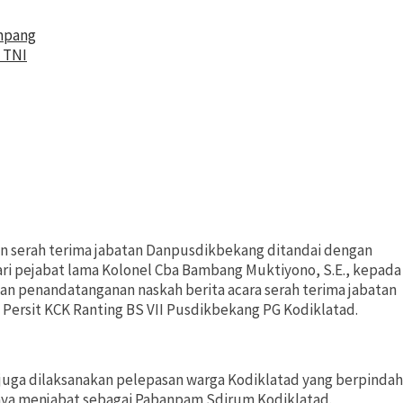
mpang
 TNI
aan serah terima jabatan Danpusdikbekang ditandai dengan
i pejabat lama Kolonel Cba Bambang Muktiyono, S.E., kepada
kan penandatanganan naskah berita acara serah terima jabatan
Persit KCK Ranting BS VII Pusdikbekang PG Kodiklatad.
i juga dilaksanakan pelepasan warga Kodiklatad yang berpindah
mnya menjabat sebagai Pabanpam Sdirum Kodiklatad.