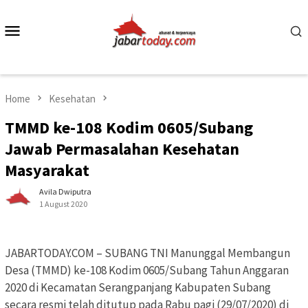
Skip
to
Mobile
content
Menu
Home
Kesehatan
TMMD ke-108 Kodim 0605/Subang
Jawab Permasalahan Kesehatan
Masyarakat
Avila Dwiputra
1 August 2020
JABARTODAY.COM – SUBANG TNI Manunggal Membangun
Desa (TMMD) ke-108 Kodim 0605/Subang Tahun Anggaran
2020 di Kecamatan Serangpanjang Kabupaten Subang
secara resmi telah ditutup pada Rabu pagi (29/07/2020) di