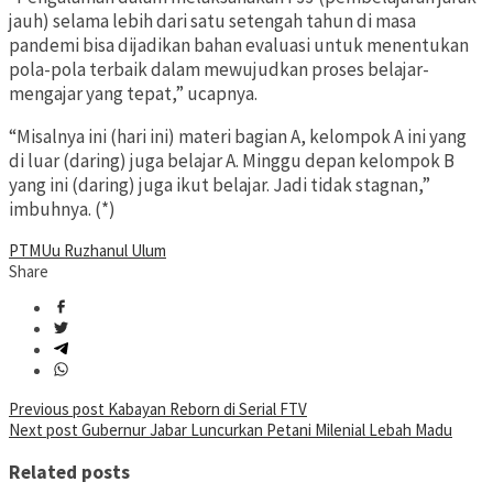
jauh) selama lebih dari satu setengah tahun di masa
pandemi bisa dijadikan bahan evaluasi untuk menentukan
pola-pola terbaik dalam mewujudkan proses belajar-
mengajar yang tepat,” ucapnya.
“Misalnya ini (hari ini) materi bagian A, kelompok A ini yang
di luar (daring) juga belajar A. Minggu depan kelompok B
yang ini (daring) juga ikut belajar. Jadi tidak stagnan,”
imbuhnya. (*)
PTM
Uu Ruzhanul Ulum
Share
Post
Previous post
Kabayan Reborn di Serial FTV
Next post
Gubernur Jabar Luncurkan Petani Milenial Lebah Madu
navigation
Related posts