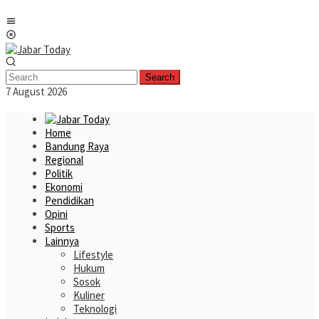
Skip
Mobile
to
Menu
content
Search
7 August 2026
Home
Bandung Raya
Regional
Politik
Ekonomi
Pendidikan
Opini
Sports
Lainnya
Lifestyle
Hukum
Sosok
Kuliner
Teknologi