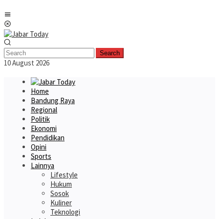
Skip
Mobile
to
Menu
content
Search
10 August 2026
Home
Bandung Raya
Regional
Politik
Ekonomi
Pendidikan
Opini
Sports
Lainnya
Lifestyle
Hukum
Sosok
Kuliner
Teknologi