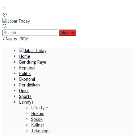
Skip
Mobile
to
Menu
content
Search
7 August 2026
Home
Bandung Raya
Regional
Politik
Ekonomi
Pendidikan
Opini
Sports
Lainnya
Lifestyle
Hukum
Sosok
Kuliner
Teknologi