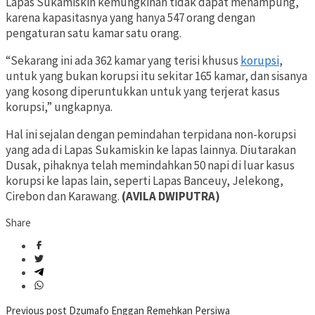
Lapas Sukamiskin kemungkinan tidak dapat menampung,
karena kapasitasnya yang hanya 547 orang dengan
pengaturan satu kamar satu orang.
“Sekarang ini ada 362 kamar yang terisi khusus
korupsi
,
untuk yang bukan korupsi itu sekitar 165 kamar, dan sisanya
yang kosong diperuntukkan untuk yang terjerat kasus
korupsi,” ungkapnya.
Hal ini sejalan dengan pemindahan terpidana non-korupsi
yang ada di Lapas Sukamiskin ke lapas lainnya. Diutarakan
Dusak, pihaknya telah memindahkan 50 napi di luar kasus
korupsi ke lapas lain, seperti Lapas Banceuy, Jelekong,
Cirebon dan Karawang.
(AVILA DWIPUTRA)
Share
Post
Previous post
Dzumafo Enggan Remehkan Persiwa