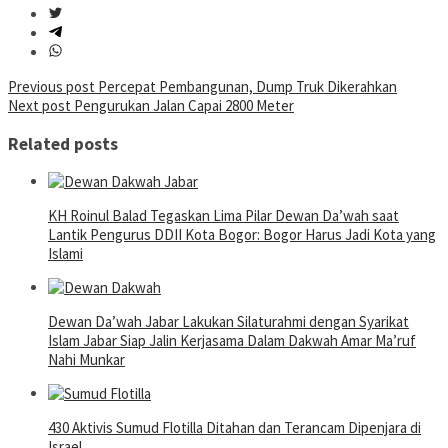
Post
Previous post
Percepat Pembangunan, Dump Truk Dikerahkan
Next post
Pengurukan Jalan Capai 2800 Meter
navigation
Related posts
KH Roinul Balad Tegaskan Lima Pilar Dewan Da’wah saat
Lantik Pengurus DDII Kota Bogor: Bogor Harus Jadi Kota yang
Islami
Dewan Da’wah Jabar Lakukan Silaturahmi dengan Syarikat
Islam Jabar Siap Jalin Kerjasama Dalam Dakwah Amar Ma’ruf
Nahi Munkar
430 Aktivis Sumud Flotilla Ditahan dan Terancam Dipenjara di
Israel