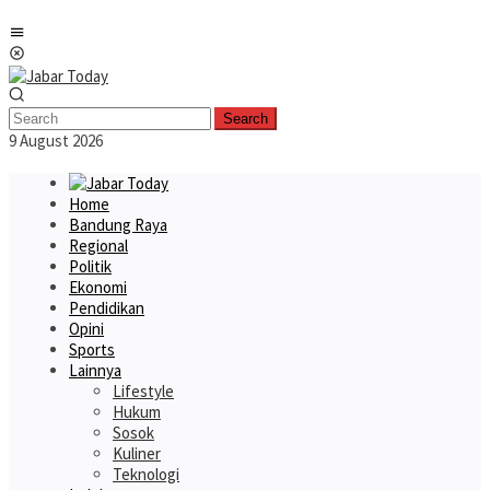
Skip
Mobile
to
Menu
content
Search
9 August 2026
Home
Bandung Raya
Regional
Politik
Ekonomi
Pendidikan
Opini
Sports
Lainnya
Lifestyle
Hukum
Sosok
Kuliner
Teknologi